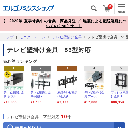
0
【 2026年 夏季休業中の営業・商品発送 ／ 地震による配送遅延につ
いてのお知らせ 】
トップ
|
モニターアーム
>
テレビ壁掛け金具
>
テレビ壁掛け金具 55
テレビ壁掛け金具 55型対応
売れ筋ランキング
1
2
3
4
5
テレビ壁掛け金
テレビ壁掛け金
液晶テレビ壁掛
テレビ壁掛け金
プッシュ式
具 ダブル...
具(薄型・...
け金具(3...
具 アーム...
け金具 3...
¥13,800
¥4,480
¥7,480
¥17,800
¥86,350
10
テレビ壁掛け金具 55型対応
件