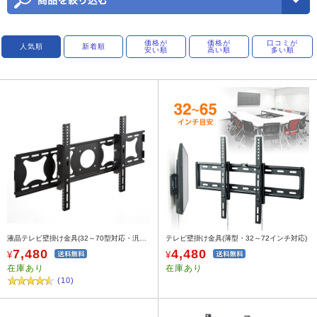
価格が
価格が
口コミが
人気順
新着順
安い順
高い順
多い順
液晶テレビ壁掛け金具(32～70型対応・汎用・角度調節) 100-PL002
テレビ壁掛け金具(薄型・32～72インチ対応)
7,480
4,480
¥
¥
在庫あり
在庫あり
(10)