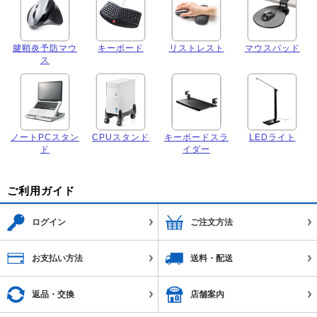
腱鞘炎予防マウ
キーボード
リストレスト
マウスパッド
ス
ノートPCスタン
CPUスタンド
キーボードスラ
LEDライト
ド
イダー
ご利用ガイド
ログイン
ご注文方法
お支払い方法
送料・配送
返品・交換
店舗案内