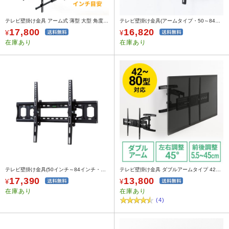
テレビ壁掛け金具 アーム式 薄型 大型 角度調整 左右首振り VESA 42～80インチ対応 EEX-TVKA022
テレビ壁掛け金具(アームタイプ・50～84型対応)
17,800
16,820
¥
¥
在庫あり
在庫あり
テレビ壁掛け金具(50インチ～84インチ・壁面・VESA規格)
テレビ壁掛け金具 ダブルアームタイプ 42～80インチ対応 角度 前後左右調節対応 100-PL006
17,390
13,800
¥
¥
在庫あり
在庫あり
(4)