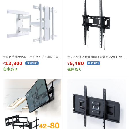
テレビ壁掛け金具(アームタイプ・薄型・角度調整・左右首振り・VESA・ホワイト)
テレビ壁掛け金具 縦向き設置用 32から75インチ対応
13,800
5,480
¥
¥
在庫あり
在庫あり