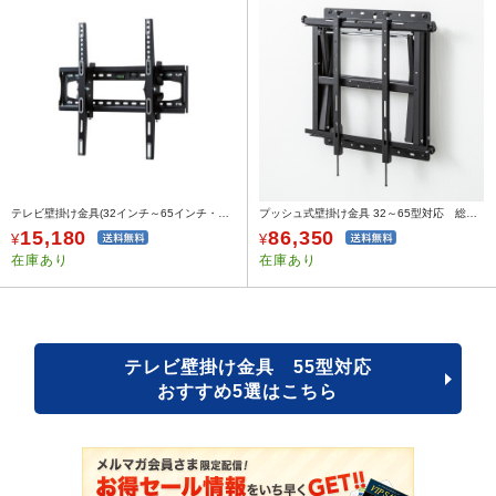
テレビ壁掛け金具(32インチ～65インチ・壁面・VESA規格)
プッシュ式壁掛け金具 32～65型対応 総耐荷重50kg
15,180
86,350
¥
¥
在庫あり
在庫あり
テレビ壁掛け金具 55型対応
おすすめ5選はこちら