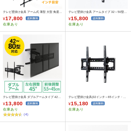
テレビ壁掛け金具 アーム式 薄型 大型 角度調整 左右首振り VESA 42～80インチ対応 EEX-TVKA022
テレビ壁掛け金具 アームタイプ 32～50型対応
17,800
15,800
¥
¥
在庫あり
在庫あり
テレビ壁掛け金具 ダブルアームタイプ 42～80インチ対応 角度 前後左右調節対応 100-PL006
テレビ壁掛け金具(32インチ～65インチ・壁面・VESA規格)
13,800
15,180
¥
¥
在庫あり
在庫あり
(4)