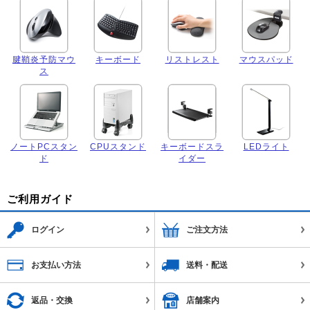
腱鞘炎予防マウ
キーボード
リストレスト
マウスパッド
ス
ノートPCスタン
CPUスタンド
キーボードスラ
LEDライト
ド
イダー
ご利用ガイド
ログイン
ご注文方法
お支払い方法
送料・配送
返品・交換
店舗案内