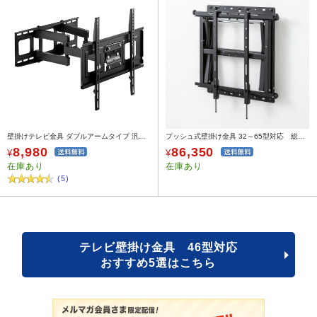
壁掛けテレビ金具 ダブルアームタイプ 汎用 32～52インチ対応 前後&角度&左右調節対応 100-PL005
プッシュ式壁掛け金具 32～65型対応 総耐荷重50kg
8,980
86,350
¥
¥
在庫あり
在庫あり
(5)
テレビ壁掛け金具 46型対応
おすすめ5選はこちら