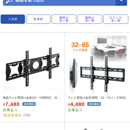
価格が
価格が
口コミが
人気順
新着順
安い順
高い順
多い順
液晶テレビ壁掛け金具(32～70型対応・汎用・角度調節) 100-PL002
テレビ壁掛け金具(薄型・32～72インチ対応)
7,480
4,480
¥
¥
在庫あり
在庫あり
(10)