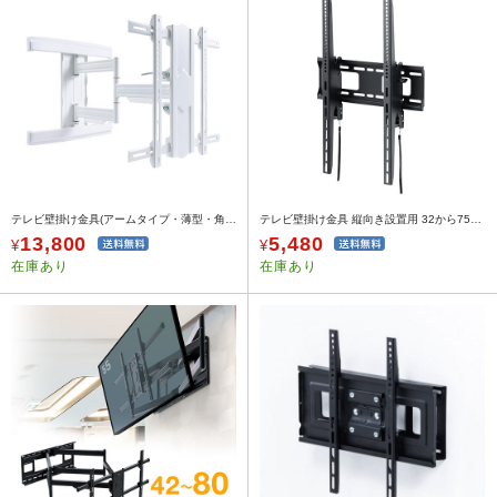
テレビ壁掛け金具(アームタイプ・薄型・角度調整・左右首振り・VESA・ホワイト)
テレビ壁掛け金具 縦向き設置用 32から75インチ対応
13,800
5,480
¥
¥
在庫あり
在庫あり