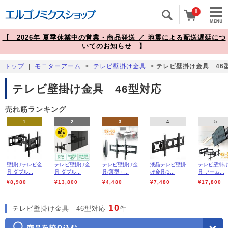
0
【 2026年 夏季休業中の営業・商品発送 ／ 地震による配送遅延につ
いてのお知らせ 】
トップ
|
モニターアーム
>
テレビ壁掛け金具
>
テレビ壁掛け金具 46
テレビ壁掛け金具 46型対応
売れ筋ランキング
1
2
3
4
5
壁掛けテレビ金
テレビ壁掛け金
テレビ壁掛け金
液晶テレビ壁掛
テレビ壁掛
具 ダブル...
具 ダブル...
具(薄型・...
け金具(3...
具 アーム...
¥8,980
¥13,800
¥4,480
¥7,480
¥17,800
10
テレビ壁掛け金具 46型対応
件