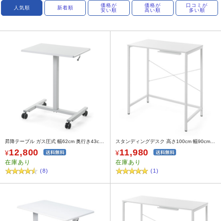
価格が
価格が
口コミが
人気順
新着順
安い順
高い順
多い順
昇降テーブル ガス圧式 幅62cm 奥行き43cm キャスター付き ホワイト
スタンディングデスク 高さ100cm 幅90cm ホワイト
12,800
11,980
¥
¥
在庫あり
在庫あり
(8)
(1)