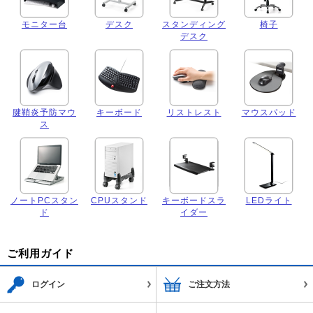
モニター台
デスク
スタンディング
椅子
デスク
腱鞘炎予防マウ
キーボード
リストレスト
マウスパッド
ス
ノートPCスタン
CPUスタンド
キーボードスラ
LEDライト
ド
イダー
ご利用ガイド
ログイン
ご注文方法