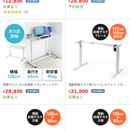
12,800
26,800
¥
¥
在庫あり
予約販売
(3)
昇降デスク ガス圧昇降 スタンディングデスク軽量 作業台 座りすぎ防止 幅120cm 奥行60cm ホワイト
電動昇降デスク用フレーム ホワイト メモリ機能付き サンワサプライ製100-ERD101 100-ERD102 100-ERD103 100-ERD104対応
28,800
31,800
¥
¥
在庫あり
在庫あり