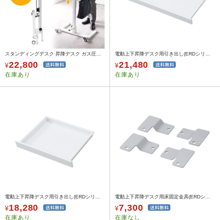
スタンディングデスク 昇降デスク ガス圧デスク 折りたたみテーブル 落下防止ストッパー 天板角度調整可能 無段階調節 カップホルダー タブレットスタンド フック付き
電動上下昇降デスク用引き出し(ERDシリーズ・W540×D425×H55mm)
22,800
21,480
¥
¥
在庫あり
在庫あり
電動上下昇降デスク用引き出し(ERDシリーズ・W350×D425×H55mm)
電動上下昇降デスク用床固定金具(ERDシリーズ・4個入り)
18,280
7,300
¥
¥
在庫あり
在庫なし