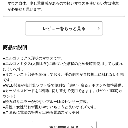
マウス自体、少し重量感があるので軽いマウスを使いたい方は注意
が必要だと思います。
レビューをもっと見る
商品の説明
●エルゴノミクス形状のマウスです。
●エルゴノミクス(人間工学)に基づいた形状のため長時間使用しても疲れ
にくいです。
●リストレスト部分を装備しており、手の側面が直接机上に触れない仕様
です。
●WEB閲覧や表計算ソフト等で便利な「進む・戻る」ボタンを標準装備。
●カーソルスピードを2段階に切り替えて使用できます。(1600・1000)カ
ウント)
●読み取りエラーが少ないプルーLEDセンサー搭載。
●男性・女性問わず握りやすいちょうど良いサイズです。
●こまめに電源の管理が出来る電源スイッチ付
更に情報を見る