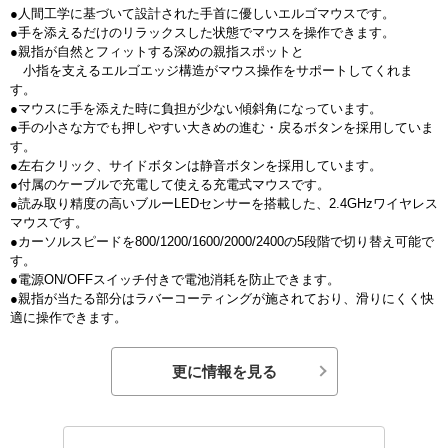
●人間工学に基づいて設計された手首に優しいエルゴマウスです。
●手を添えるだけのリラックスした状態でマウスを操作できます。
●親指が自然とフィットする深めの親指スポットと
小指を支えるエルゴエッジ構造がマウス操作をサポートしてくれま
す。
●マウスに手を添えた時に負担が少ない傾斜角になっています。
●手の小さな方でも押しやすい大きめの進む・戻るボタンを採用していま
す。
●左右クリック、サイドボタンは静音ボタンを採用しています。
●付属のケーブルで充電して使える充電式マウスです。
●読み取り精度の高いブルーLEDセンサーを搭載した、2.4GHzワイヤレス
マウスです。
●カーソルスピードを800/1200/1600/2000/2400の5段階で切り替え可能で
す。
●電源ON/OFFスイッチ付きで電池消耗を防止できます。
●親指が当たる部分はラバーコーティングが施されており、滑りにくく快
適に操作できます。
更に情報を見る