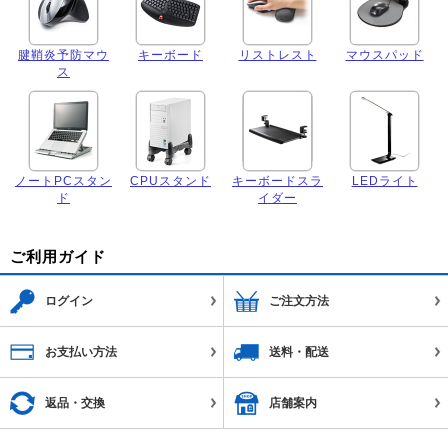
腱鞘炎予防マウ
キーボード
リストレスト
マウスパッド
ス
ノートPCスタン
CPUスタンド
キーボードスラ
LEDライト
ド
イダー
ご利用ガイド
ログイン
ご注文方法
お支払い方法
送料・配送
返品・交換
店舗案内