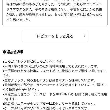
操作の後に手の痛みがありました。そのため、こちらのエルゴノミ
クスマウスを購入。手の向きが縦型になり、手首付近にかかる負担
が減り、痛みが軽減されました。もっと早く購入すれば良かったな
ぁと思いました。
レビューをもっと見る
商品の説明
●エルゴノミクス形状のエルゴマウスです。
●人間工学に基づいた形状のため長時間使用しても疲れにくいです。
●一度握ればわかる抜群のフィット感で、絶妙なカーブ形状で握りやすい
です。
●左右クリック、戻る進むボタンは静音ボタンを採用しています。
●親指が当たる部分は、ラバーコーティングが施されているので、滑りに
くく快適操作が可能です。
●用途に合わせてカーソルスピードを1000/1600の2段階に切り替えて使用
できます。
●読み取りエラーが少ないプルーLEDセンサーを搭載しています。
●ケーブルいらずのワイヤレス設計のワイヤレスマウスです。