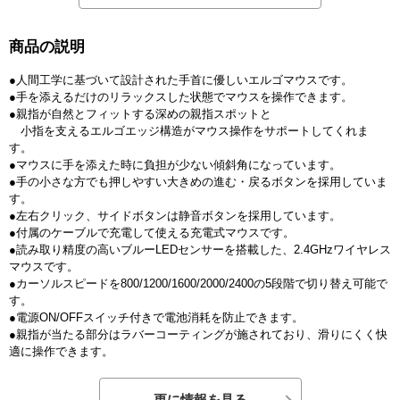
商品の説明
●人間工学に基づいて設計された手首に優しいエルゴマウスです。
●手を添えるだけのリラックスした状態でマウスを操作できます。
●親指が自然とフィットする深めの親指スポットと
小指を支えるエルゴエッジ構造がマウス操作をサポートしてくれま
す。
●マウスに手を添えた時に負担が少ない傾斜角になっています。
●手の小さな方でも押しやすい大きめの進む・戻るボタンを採用していま
す。
●左右クリック、サイドボタンは静音ボタンを採用しています。
●付属のケーブルで充電して使える充電式マウスです。
●読み取り精度の高いブルーLEDセンサーを搭載した、2.4GHzワイヤレス
マウスです。
●カーソルスピードを800/1200/1600/2000/2400の5段階で切り替え可能で
す。
●電源ON/OFFスイッチ付きで電池消耗を防止できます。
●親指が当たる部分はラバーコーティングが施されており、滑りにくく快
適に操作できます。
更に情報を見る