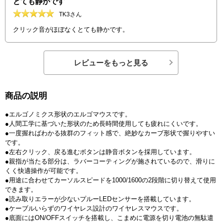
とても静かです
TK3さん
クリック音がほぼなくとても静かです。
レビューをもっと見る
商品の説明
●エルゴノミクス形状のエルゴマウスです。
●人間工学に基づいた形状のため長時間使用しても疲れにくいです。
●一度握ればわかる抜群のフィット感で、絶妙なカーブ形状で握りやすい
です。
●左右クリック、戻る進むボタンは静音ボタンを採用しています。
●親指が当たる部分は、ラバーコーティングが施されているので、滑りに
くく快適操作が可能です。
●用途に合わせてカーソルスピードを1000/1600の2段階に切り替えて使用
できます。
●読み取りエラーが少ないプルーLEDセンサーを搭載しています。
●ケーブルいらずのワイヤレス設計のワイヤレスマウスです。
●底面にはON/OFFスイッチを搭載し、こまめに電源を切り電池の無駄遣