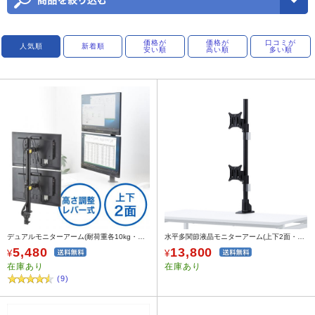
価格が
価格が
口コミが
人気順
新着順
安い順
高い順
多い順
デュアルモニターアーム(耐荷重各10kg・上下2面・支柱高さ708mm・クランプ式)
水平多関節液晶モニターアーム(上下2面・VESA対応・クランプ/グロメット式)
5,480
13,800
¥
¥
在庫あり
在庫あり
(9)