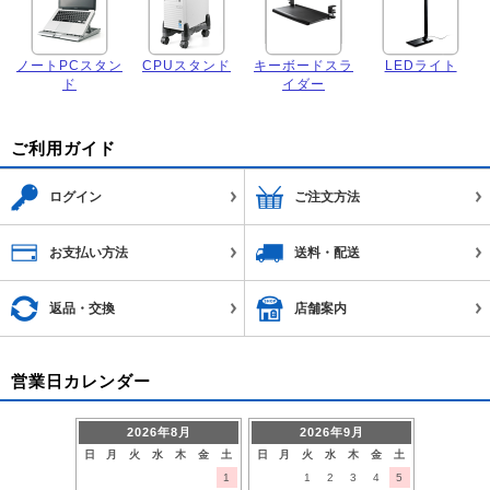
ノートPCスタン
CPUスタンド
キーボードスラ
LEDライト
ド
イダー
ご利用ガイド
ログイン
ご注文方法
お支払い方法
送料・配送
返品・交換
店舗案内
営業日カレンダー
2026年8月
2026年9月
日
月
火
水
木
金
土
日
月
火
水
木
金
土
1
1
2
3
4
5