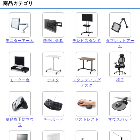
商品カテゴリ
モニターアーム
壁掛け金具
テレビスタンド
タブレットアー
ム
モニター台
デスク
スタンディング
椅子
デスク
腱鞘炎予防マウ
キーボード
リストレスト
マウスパッド
ス