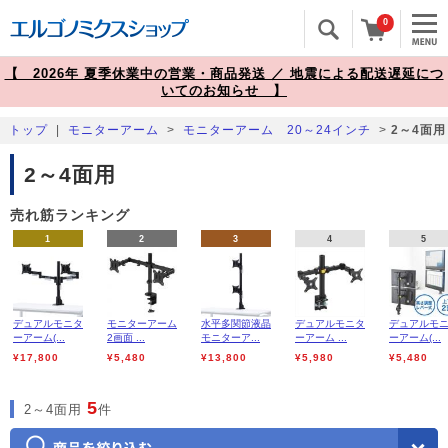
0
【 2026年 夏季休業中の営業・商品発送 ／ 地震による配送遅延につ
いてのお知らせ 】
トップ
|
モニターアーム
>
モニターアーム 20～24インチ
>
2～4面用
2～4面用
売れ筋ランキング
1
2
3
4
5
デュアルモニタ
モニターアーム
水平多関節液晶
デュアルモニタ
デュアルモ
ーアーム(...
2画面 ...
モニターア...
ーアーム ...
ーアーム(...
¥17,800
¥5,480
¥13,800
¥5,980
¥5,480
5
2～4面用
件