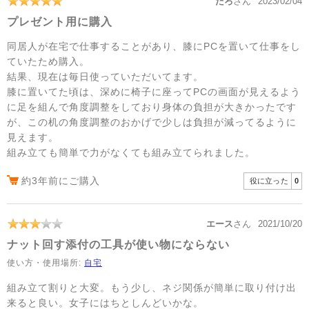
たろ
さん
2023/02/04
プレゼント用に購入
同居人が在宅で仕事することがあり、膝にPCを置いて仕事をし
ていたため購入。
結果、現在は毎日使っていただいてます。
膝に置いてた頃は、深めに椅子に座ってPCの画面が見えるよう
に足を組んで角度調整をしており身体の負担が大きかったです
が、この机の角度調整のおかげで少しは負担が減ってるように
見えます。
組み立ても簡単で力がなくても組み立てられました。
約3年前にご購入
役に立った
0
エース
さん
2021/10/20
ナット回す添付の工具が使い物にならない
使い方・使用場所:
自宅
組み立て割りと大変。もう少し、ネジ関係が簡単に取り付け出
来ると良い。女子にはちとしんどいかな。