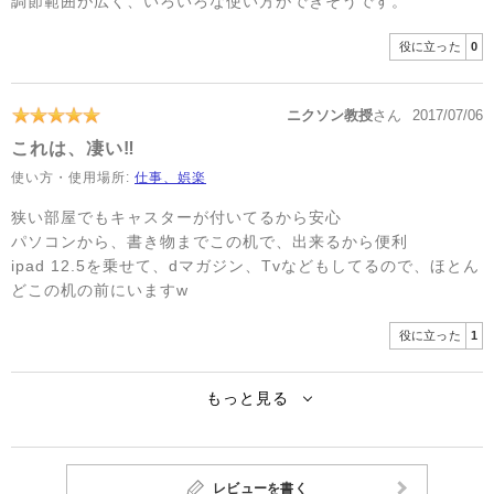
調節範囲が広く、いろいろな使い方ができそうです。
役に立った
0
ニクソン教授
さん
2017/07/06
これは、凄い‼︎
使い方・使用場所:
仕事、娯楽
狭い部屋でもキャスターが付いてるから安心
パソコンから、書き物までこの机で、出来るから便利
ipad 12.5を乗せて、dマガジン、Tvなどもしてるので、ほとん
どこの机の前にいますw
役に立った
1
もっと見る
レビューを書く