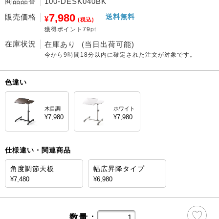
商品品番
100-DESK040BK
7,980
販売価格
送料無料
¥
(税込)
獲得ポイント79pt
在庫状況
在庫あり
(当日出荷可能)
今から
9時間18分
以内に確定された注文が対象です。
色違い
木目調
ホワイト
¥7,980
¥7,980
仕様違い・関連商品
角度調節天板
幅広昇降タイプ
¥7,480
¥6,980
数量：