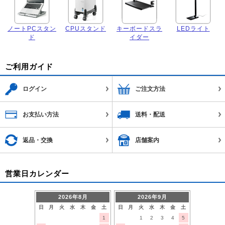
ノートPCスタン
CPUスタンド
キーボードスラ
LEDライト
ド
イダー
ご利用ガイド
ログイン
ご注文方法
お支払い方法
送料・配送
返品・交換
店舗案内
営業日カレンダー
2026年8月
2026年9月
日
月
火
水
木
金
土
日
月
火
水
木
金
土
1
1
2
3
4
5