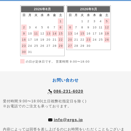
2026年8月
2026年9月
日
月
火
水
木
金
土
日
月
火
水
木
金
土
1
1
2
3
4
5
2
3
4
5
6
7
8
6
7
8
9
10
11
12
9
10
11
12
13
14
15
13
14
15
16
17
18
19
16
17
18
19
20
21
22
20
21
22
23
24
25
26
23
24
25
26
27
28
29
27
28
29
30
30
31
■
の日が定休日です。 営業時間 9:00〜18:00
お問い合わせ
086-231-6020
受付時間:9:00〜18:00(土日祝弊社指定日を除く)
※お電話でのご注文も承っております。
info@ergs.jp
内容によっては回答を差し上げるのにお時間をいただくこともございま