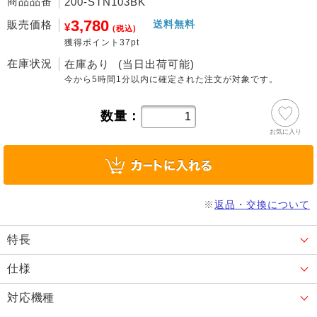
商品品番
200-STN103BK
3,780
販売価格
送料無料
¥
(税込)
獲得ポイント37pt
在庫状況
在庫あり
(当日出荷可能)
今から
5時間1分
以内に確定された注文が対象です。
数量：
お気に入り
※
返品・交換について
特長
仕様
対応機種