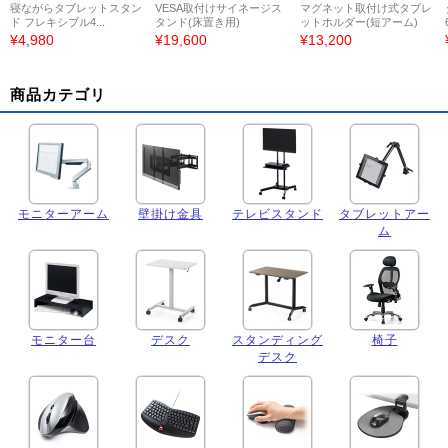
寝ながらタブレットスタン
VESA取付けサイネージス
マグネット取付け式タブレ
ド フレキシブル4...
タンド(床置き用)
ットホルダー(短アーム)
¥4,980
¥19,600
¥13,200
商品カテゴリ
モニターアーム
壁掛け金具
テレビスタンド
タブレットアー
ム
モニター台
デスク
スタンディング
椅子
デスク