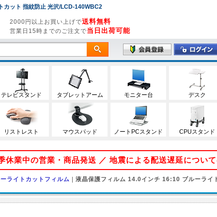
トカット 指紋防止 光沢/LCD-140WBC2
送料無料
2000円以上お買い上げで
当日出荷可能
営業日15時までのご注文で
テレビスタンド
タブレットアーム
モニター台
デスク
リストレスト
マウスパッド
ノートPCスタンド
CPUスタンド
 夏季休業中の営業・商品発送 ／ 地震による配送遅延につい
ルーライトカットフィルム
|
液晶保護フィルム 14.0インチ 16:10 ブルーラ