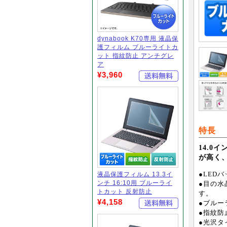
dynabook K70専用 液晶保
護フィルム ブルーライトカ
ット 指紋防止 アンチグレ
ア
¥3,960
特長
14.0
が高く
液晶保護フィルム 13.3イ
●LED
ンチ 16:10用 ブルーライ
●目の水
トカット 反射防止
す。
¥4,158
●ブルー
●指紋防
●光沢タ