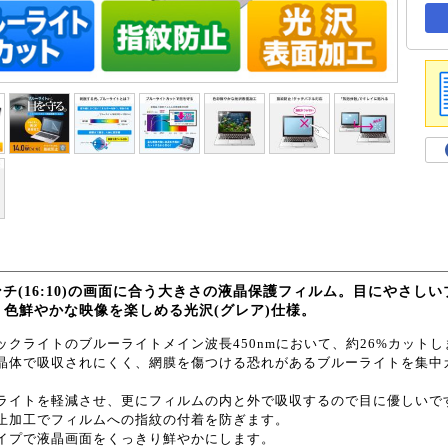
インチ(16:10)の画面に合う大きさの液晶保護フィルム。目にやさ
、色鮮やかな映像を楽しめる光沢(グレア)仕様。
バックライトのブルーライトメイン波長450nmにおいて、約26%カット
晶体で吸収されにくく、網膜を傷つける恐れがあるブルーライトを集中
ライトを軽減させ、更にフィルムの内と外で吸収するので目に優しいで
止加工でフィルムへの指紋の付着を防ぎます。
イプで液晶画面をくっきり鮮やかにします。