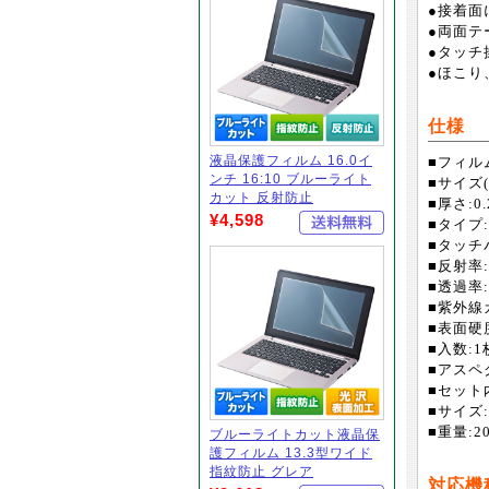
●接着面
●両面テ
●タッチ
●ほこり
仕様
液晶保護フィルム 16.0イ
■フィル
ンチ 16:10 ブルーライト
■サイズ
カット 反射防止
■厚さ:0.
¥4,598
■タイプ
■タッチ
■反射率:
■透過率:
■紫外線カ
■表面硬度
■入数:1
■アスペク
■セット
■サイズ:W
■重量:2
ブルーライトカット液晶保
護フィルム 13.3型ワイド
指紋防止 グレア
対応機