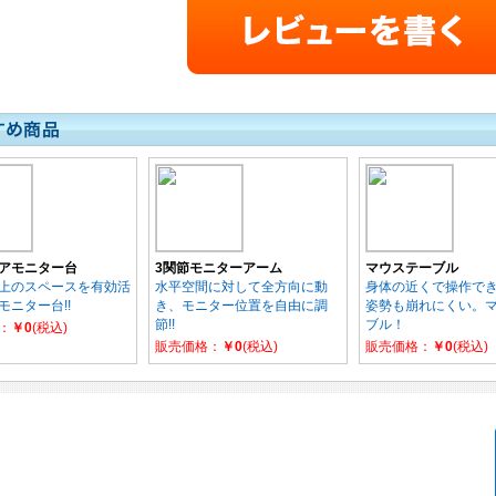
アモニター台
3関節モニターアーム
マウステーブル
上のスペースを有効活
水平空間に対して全方向に動
身体の近くで操作で
モニター台!!
き、モニター位置を自由に調
姿勢も崩れにくい。
節!!
ブル！
：
￥0
(税込)
販売価格：
￥0
(税込)
販売価格：
￥0
(税込)