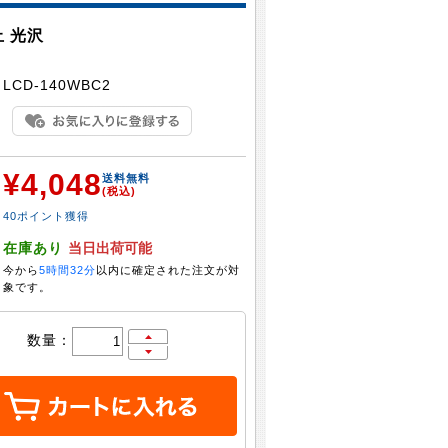
止 光沢
：
LCD-140WBC2
¥4,048
：
送料無料
(税込)
40ポイント獲得
：
在庫あり
当日出荷可能
今から
5時間32分
以内に確定された注文が対
象です。
数量：