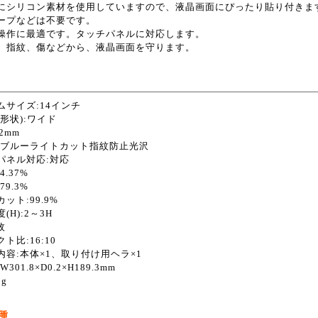
にシリコン素材を使用していますので、液晶画面にぴったり貼り付きま
ープなどは不要です。
操作に最適です。タッチパネルに対応します。
、指紋、傷などから、液晶画面を守ります。
ムサイズ:14インチ
(形状):ワイド
2mm
:ブルーライトカット指紋防止光沢
パネル対応:対応
4.37%
79.3%
ット:99.9%
(H):2～3H
枚
ト比:16:10
内容:本体×1、取り付け用ヘラ×1
301.8×D0.2×H189.3mm
0g
種