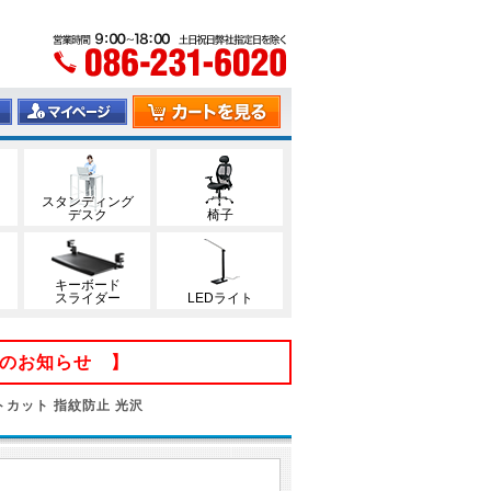
スタンディング
デスク
椅子
キーボード
スライダー
LEDライト
てのお知らせ 】
イトカット 指紋防止 光沢