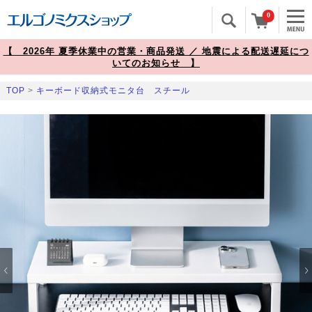
0
【 2026年 夏季休業中の営業・商品発送 ／ 地震による配送遅延につ
いてのお知らせ 】
TOP
>
キーボード収納式モニタ台 スチール
Prev