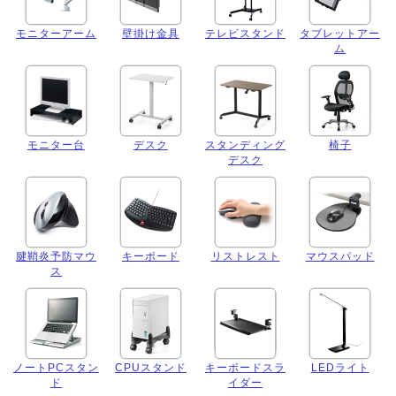
モニターアーム
壁掛け金具
テレビスタンド
タブレットアー
ム
モニター台
デスク
スタンディング
椅子
デスク
腱鞘炎予防マウ
キーボード
リストレスト
マウスパッド
ス
ノートPCスタン
CPUスタンド
キーボードスラ
LEDライト
ド
イダー