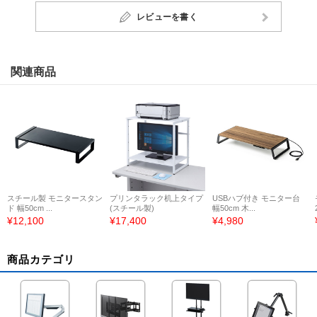
レビューを書く
関連商品
スチール製 モニタースタン
プリンタラック机上タイプ
USBハブ付き モニター台
ド 幅50cm ...
(スチール製)
幅50cm 木...
¥12,100
¥17,400
¥4,980
商品カテゴリ