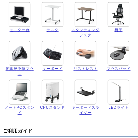
モニター台
デスク
スタンディング
椅子
デスク
腱鞘炎予防マウ
キーボード
リストレスト
マウスパッド
ス
ノートPCスタン
CPUスタンド
キーボードスラ
LEDライト
ド
イダー
ご利用ガイド