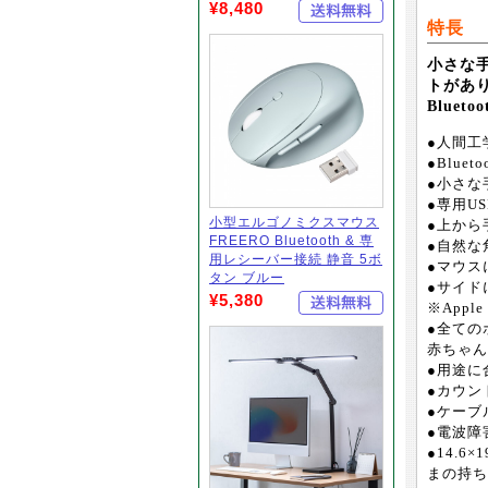
¥8,480
特長
小さな
トがあ
Bluet
●人間工
●Blu
●小さな
●専用U
小型エルゴノミクスマウス
●上から
FREERO Bluetooth & 専
●自然な
用レシーバー接続 静音 5ボ
●マウス
タン ブルー
●サイド
¥5,380
※App
●全ての
赤ちゃん
●用途に
●カウン
●ケーブ
●電波障
●14.
まの持ち