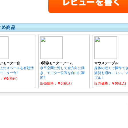
アモニター台
3関節モニターアーム
マウステーブル
上のスペースを有効活
水平空間に対して全方向に動
身体の近くで操作で
モニター台!!
き、モニター位置を自由に調
姿勢も崩れにくい。
節!!
ブル！
：
￥0
(税込)
販売価格：
￥0
(税込)
販売価格：
￥0
(税込)