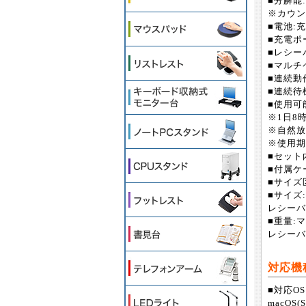
■分解能:1
※カウン
■電池:
■充電ポー
■レシー
■マルチペ
■連続動
■連続待
■使用可
※1日8
※自然放
※使用期
■セット
■付属ケー
■サイズ
■サイズ:
レシーバー
■重量:マ
レシーバー
対応機
■対応OS:
macOS(S