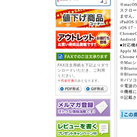
※mac
スクロー
ません。
iPadOS 
iOS 17
Chrome
Androi
■対応機種
Apple 
Chrom
※Mac
FAX注文用紙を下記よりダウ
※Blue
ンロードいただき、ご利用
※Blue
ください。
※パソコ
※
代金引換
のみとなります。
※電波の
※機種に
※記載さ