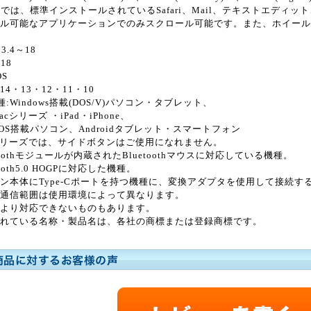
OSでは、標準インストールされているSafari、Mail、テキストエディット
ル可能なアプリケーションでのみスクロール可能です。また、ホイール
13.4～18
・18
OS
d 14・13・12・11・10
:Windows搭載(DOS/V)パソコン・タブレット、
Macシリーズ ・iPad・iPhone、
e OS搭載パソコン、Androidタブレット・スマートフォン
シリーズでは、サイドボタンはご使用になれません。
toothモジュールが内蔵されたBluetoothマウスに対応している機種。
tooth5.0 HOGPに対応した機種。
ン本体にType-Cポートを持つ機種に、変換アダプタを使用して接続
通信範囲は使用環境によって異なります。
より対応できないものもあります。
れている名称・製品名は、各社の商標または登録商標です。