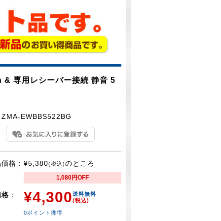
h & 専用レシーバー接続 静音 5
：
ZMA-EWBBS522BG
品価格：
¥5,380
のところ
(税込)
1,080円OFF
¥4,300
価格
：
送料無料
(税込)
0ポイント獲得