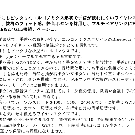
手にもピッタリなエルゴノミクス形状で手首が疲れにくいワイヤレ
り、抜群のフィット感。静音ボタンを採用し、マルチペアリングに
ooth&2.4GHz接続。ベージュ。
学形状で、手首への負担が少ないエルゴノミクスデザインのBluetoot
etoothとワイヤレス2種類の接続ができとても便利です。
手にもピッタリな小型のエルゴマウスです。
SB Type-Cケーブルで充電できる充電式です。
手を乗せるのではなく、横から軽く手を添えて使う新設計で、手首のひ
角度でにぎることができるので、長時間使用しても手首に負担がかかり
に手を添えた時、自然と指が右ボタン左ボタンに当たる位置にポジショ
に戻る・進むボタンを搭載しており、Webブラウザの操作がスピーディ
le Macシリーズではご使用できません。
ボタンに静音スイッチを採用しており、深夜の使用、職場や会議中での
がいる家庭での使用に最適です。
合わせてカーソルスピードを1000・1600・2400カウントに切替える
ト切替えは、カウント切替えボタンを押すだけの簡単切替です。
ルを気にせず使えるワイヤレスタイプです。
害に強い2.4GHzデジタル帯で、通信範囲が半径10mの広範囲で安定し
6×19mmの極小レシーバーなので、ポート装着時の出っぱりが小さく、
運びや保管にも邪魔になりません。