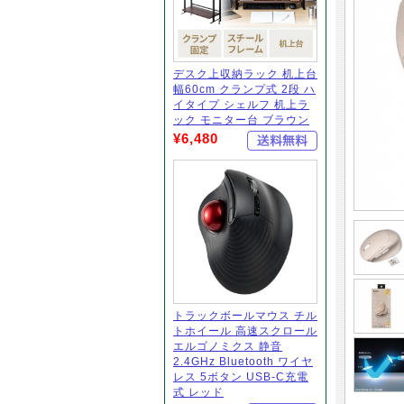
デスク上収納ラック 机上台
幅60cm クランプ式 2段 ハ
イタイプ シェルフ 机上ラ
ック モニター台 ブラウン
¥6,480
トラックボールマウス チル
トホイール 高速スクロール
エルゴノミクス 静音
2.4GHz Bluetooth ワイヤ
レス 5ボタン USB-C充電
式 レッド