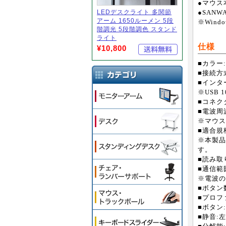
●マウス
LEDデスクライト 多関節
●SANW
アーム 1650ルーメン 5段
※Win
階調光 5段階調色 スタンド
ライト
仕様
¥10,800
■カラー
■接続方式
■インター
※USB 
■コネク
■電波周波
※マウス
■適合規格:B
※本製品
す。
■読み取
■通信範
※電波の
■ボタン
■プロファイ
■ボタン
■静音: