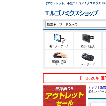
【アウトレット】小型エルゴノミクスマウス FREERO 
モニターアーム
壁掛け金具
腱鞘炎予防
マウス
キーボード
【 2026年
トップ
|
激安
ボタン ベー