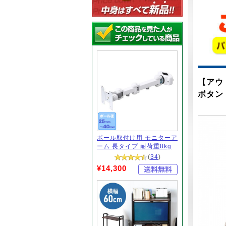
【アウト
ボタン
ポール取付け用 モニターア
ーム 長タイプ 耐荷重8kg
(
34
)
¥14,300