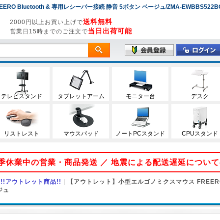
Bluetooth & 専用レシーバー接続 静音 5ボタン ベージュ/ZMA-EWBBS522B
送料無料
2000円以上お買い上げで
当日出荷可能
営業日15時までのご注文で
テレビスタンド
タブレットアーム
モニター台
デスク
リストレスト
マウスパッド
ノートPCスタンド
CPUスタンド
 夏季休業中の営業・商品発送 ／ 地震による配送遅延につい
!!アウトレット商品!!
|
【アウトレット】小型エルゴノミクスマウス FREERO B
ジュ