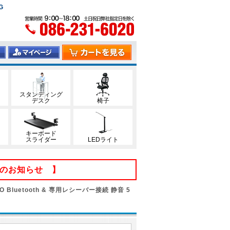
G
スタンディング
デスク
椅子
キーボード
スライダー
LEDライト
てのお知らせ 】
luetooth & 専用レシーバー接続 静音 5