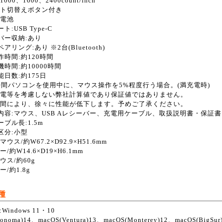
000、1600、2400count/inch
ト切替えボタン付き
充電池
ト:USB Type-C
バー収納:あり
アリング:あり ※2台(Bluetooth)
作時間:約120時間
機時間:約10000時間
能日数:約175日
時間パソコンを使用中に、マウス操作を5%程度行う場合。(満充電時)
電等を考慮しない弊社計算値であり保証値ではありません。
間により、徐々に性能が低下します。予めご了承ください。
内容:マウス、USB Aレシーバー、充電用ケーブル、取扱説明書・保証書
ブル長:1.5m
区分:小型
マウス/約W67.2×D92.9×H51.6mm
/約W14.6×D19×H6.1mm
ウス/約60g
/約1.8g
種
Windows 11・10
onoma)14、macOS(Ventura)13、macOS(Monterey)12、macOS(BigSur