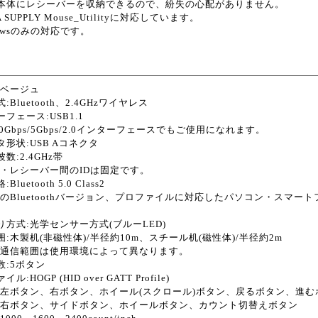
本体にレシーバーを収納できるので、紛失の心配がありません。
A SUPPLY Mouse_Utilityに対応しています。
dowsのみの対応です。
:ベージュ
:Bluetooth、2.4GHzワイヤレス
フェース:USB1.1
10Gbps/5Gbps/2.0インターフェースでもご使用になれます。
タ形状:USB Aコネクタ
数:2.4GHz帯
・レシーバー間のIDは固定です。
luetooth 5.0 Class2
のBluetoothバージョン、プロファイルに対応したパソコン・スマ
り方式:光学センサー方式(ブルーLED)
囲:木製机(非磁性体)/半径約10m、スチール机(磁性体)/半径約2m
通信範囲は使用環境によって異なります。
数:5ボタン
ル:HOGP (HID over GATT Profile)
:左ボタン、右ボタン、ホイール(スクロール)ボタン、戻るボタン、進む
左右ボタン、サイドボタン、ホイールボタン、カウント切替えボタン