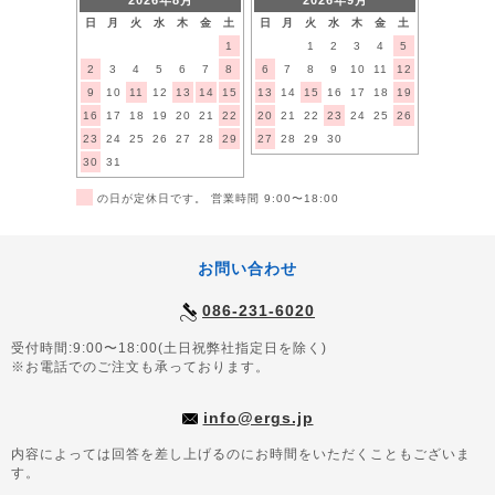
2026年8月
2026年9月
日
月
火
水
木
金
土
日
月
火
水
木
金
土
1
1
2
3
4
5
2
3
4
5
6
7
8
6
7
8
9
10
11
12
9
10
11
12
13
14
15
13
14
15
16
17
18
19
16
17
18
19
20
21
22
20
21
22
23
24
25
26
23
24
25
26
27
28
29
27
28
29
30
30
31
■
の日が定休日です。 営業時間 9:00〜18:00
お問い合わせ
086-231-6020
受付時間:9:00〜18:00(土日祝弊社指定日を除く)
※お電話でのご注文も承っております。
info@ergs.jp
内容によっては回答を差し上げるのにお時間をいただくこともございま
す。