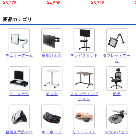
¥3,278
¥4,598
¥3,718
商品カテゴリ
モニターアーム
壁掛け金具
テレビスタンド
タブレットアー
ム
モニター台
デスク
スタンディング
椅子
デスク
腱鞘炎予防マウ
キーボード
リストレスト
マウスパッド