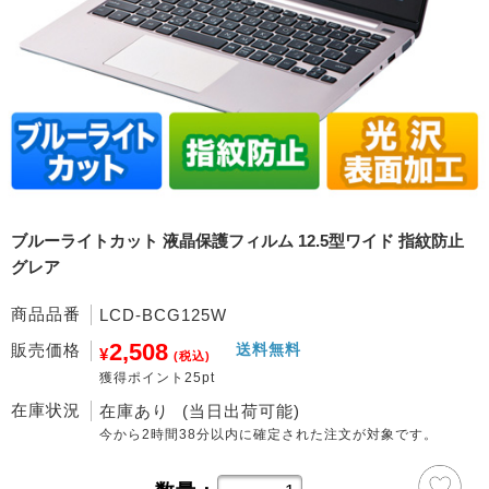
ブルーライトカット 液晶保護フィルム 12.5型ワイド 指紋防止
グレア
商品品番
LCD-BCG125W
2,508
販売価格
送料無料
¥
(税込)
獲得ポイント25pt
在庫状況
在庫あり
(当日出荷可能)
今から
2時間38分
以内に確定された注文が対象です。