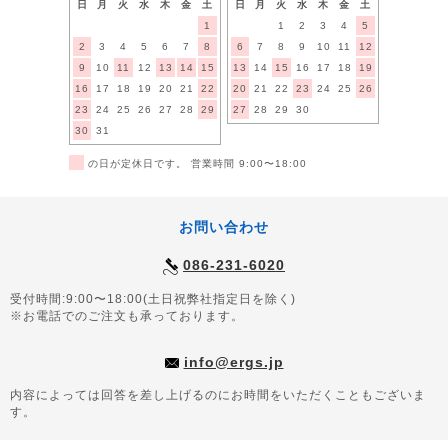
日
月
火
水
木
金
土
日
月
火
水
木
金
土
1
1
2
3
4
5
2
3
4
5
6
7
8
6
7
8
9
10
11
12
9
10
11
12
13
14
15
13
14
15
16
17
18
19
16
17
18
19
20
21
22
20
21
22
23
24
25
26
23
24
25
26
27
28
29
27
28
29
30
30
31
■
の日が定休日です。 営業時間 9:00〜18:00
お問い合わせ
086-231-6020
受付時間:9:00〜18:00(土日祝弊社指定日を除く)
※お電話でのご注文も承っております。
info@ergs.jp
内容によっては回答を差し上げるのにお時間をいただくこともございま
す。