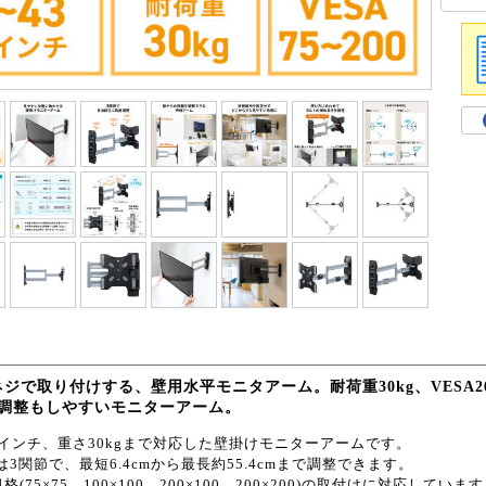
ジで取り付けする、壁用水平モニタアーム。耐荷重30kg、VESA20
で調整もしやすいモニターアーム。
3インチ、重さ30kgまで対応した壁掛けモニターアームです。
は3関節で、最短6.4cmから最長約55.4cmまで調整できます。
規格(75×75、100×100、200×100、200×200)の取付けに対応していま