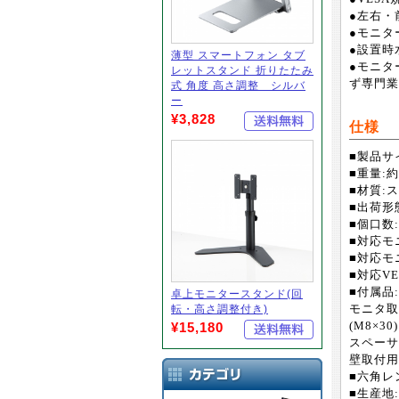
●左右・
●モニタ
●設置時
薄型 スマートフォン タブ
●モニタ
レットスタンド 折りたたみ
ず専門業
式 角度 高さ調整 シルバ
ー
¥3,828
仕様
■製品サイ
■重量:約3
■材質:
■出荷形
■個口数
■対応モ
■対応モニ
■対応VES
■付属品:
卓上モニタースタンド(回
転・高さ調整付き)
モニタ取付用
¥15,180
(M8×30)
スペーサー
壁取付用/
■六角レ
■生産地