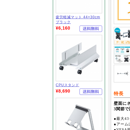
疲労軽減マット 44×30cm
ブラック
¥6,160
CPUスタンド
¥8,690
特長
壁面にネ
3関節
●最大4
●アーム
●VESA