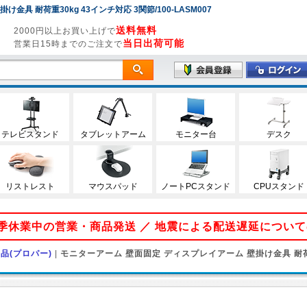
具 耐荷重30kg 43インチ対応 3関節/100-LASM007
送料無料
2000円以上お買い上げで
当日出荷可能
営業日15時までのご注文で
テレビスタンド
タブレットアーム
モニター台
デスク
リストレスト
マウスパッド
ノートPCスタンド
CPUスタンド
 夏季休業中の営業・商品発送 ／ 地震による配送遅延につい
品(プロパー)
|
モニターアーム 壁面固定 ディスプレイアーム 壁掛け金具 耐荷重