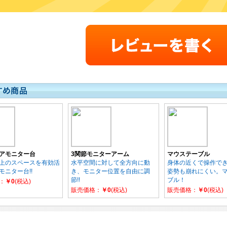
アモニター台
3関節モニターアーム
マウステーブル
上のスペースを有効活
水平空間に対して全方向に動
身体の近くで操作で
モニター台!!
き、モニター位置を自由に調
姿勢も崩れにくい。
節!!
ブル！
：
￥0
(税込)
販売価格：
￥0
(税込)
販売価格：
￥0
(税込)