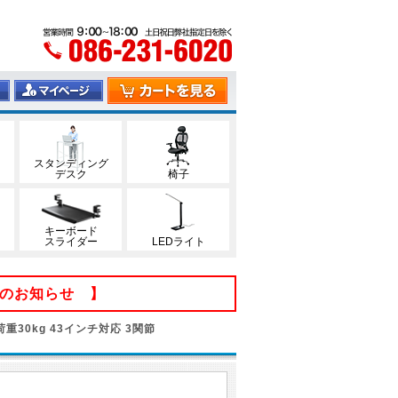
スタンディング
デスク
椅子
キーボード
スライダー
LEDライト
てのお知らせ 】
30kg 43インチ対応 3関節