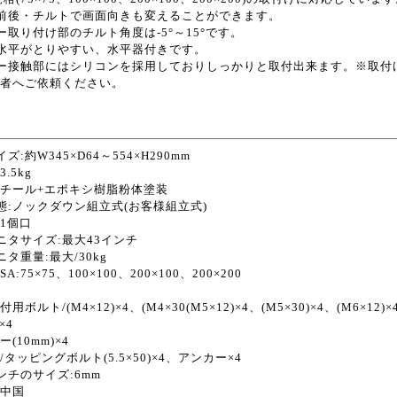
前後・チルトで画面向きも変えることができます。
ー取り付け部のチルト角度は-5°～15°です。
水平がとりやすい、水平器付きです。
ー接触部にはシリコンを採用しておりしっかりと取付出来ます。※取付
者へご依頼ください。
ズ:約W345×D64～554×H290mm
.5kg
スチール+エポキシ樹脂粉体塗装
態:ノックダウン組立式(お客様組立式)
:1個口
ニタサイズ:最大43インチ
タ重量:最大/30kg
A:75×75、100×100、200×100、200×200
ボルト/(M4×12)×4、(M4×30(M5×12)×4、(M5×30)×4、(M6×12)×4
×4
(10mm)×4
タッピングボルト(5.5×50)×4、アンカー×4
ンチのサイズ:6mm
:中国