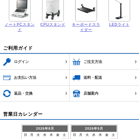
ノートPCスタン
CPUスタンド
キーボードスラ
LEDライト
ド
イダー
ご利用ガイド
ログイン
ご注文方法
お支払い方法
送料・配送
返品・交換
店舗案内
営業日カレンダー
2026年8月
2026年9月
日
月
火
水
木
金
土
日
月
火
水
木
金
土