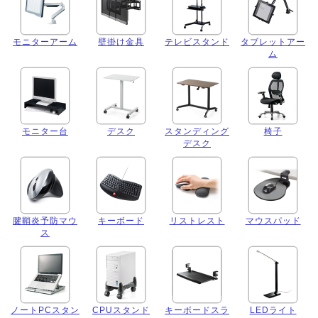
モニターアーム
壁掛け金具
テレビスタンド
タブレットアー
ム
モニター台
デスク
スタンディング
椅子
デスク
腱鞘炎予防マウ
キーボード
リストレスト
マウスパッド
ス
ノートPCスタン
CPUスタンド
キーボードスラ
LEDライト