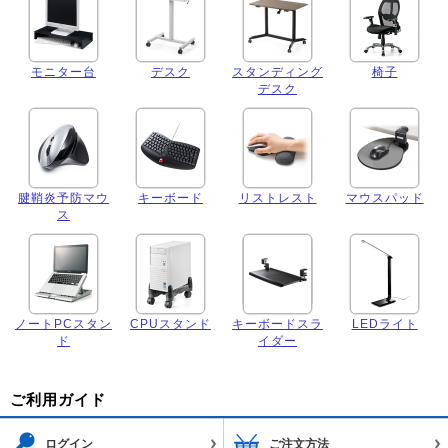
モニター台
デスク
スタンディング
椅子
デスク
腱鞘炎予防マウ
キーボード
リストレスト
マウスパッド
ス
ノートPCスタン
CPUスタンド
キーボードスラ
LEDライト
ド
イダー
ご利用ガイド
ログイン
ご注文方法