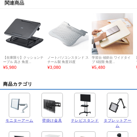
関連商品
【在庫限り】クッションテ
ノートパソコンスタンド ス
学習台 傾斜台 ワイドタイ
ーブル 高さ 角度...
チール製 角度15度
プ 6段階 角度...
¥5,980
¥3,080
¥5,480
商品カテゴリ
モニターアーム
壁掛け金具
テレビスタンド
タブレットアー
ム