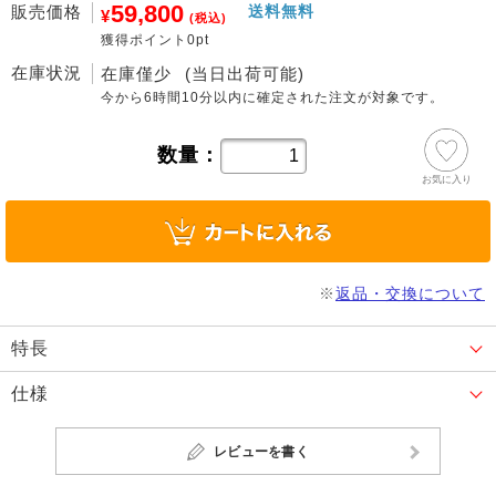
59,800
販売価格
送料無料
¥
(税込)
獲得ポイント0pt
在庫状況
在庫僅少
(当日出荷可能)
今から
6時間10分
以内に確定された注文が対象です。
数量：
お気に入り
※
返品・交換について
特長
仕様
レビューを書く