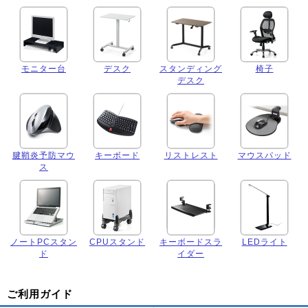
モニター台
デスク
スタンディング
椅子
デスク
腱鞘炎予防マウ
キーボード
リストレスト
マウスパッド
ス
ノートPCスタン
CPUスタンド
キーボードスラ
LEDライト
ド
イダー
ご利用ガイド