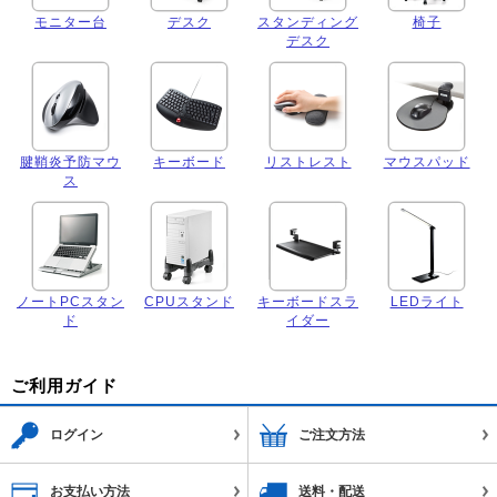
モニター台
デスク
スタンディング
椅子
デスク
腱鞘炎予防マウ
キーボード
リストレスト
マウスパッド
ス
ノートPCスタン
CPUスタンド
キーボードスラ
LEDライト
ド
イダー
ご利用ガイド
ログイン
ご注文方法
お支払い方法
送料・配送