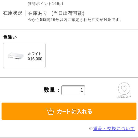
獲得ポイント169pt
在庫状況
在庫あり
(当日出荷可能)
今から
5時間26分
以内に確定された注文が対象です。
色違い
ホワイト
¥16,900
数量：
お気に入り
※
返品・交換について