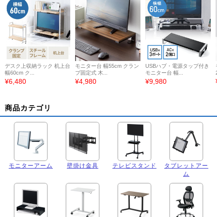
デスク上収納ラック 机上台
モニター台 幅55cm クラン
USBハブ・電源タップ付き
幅60cm ク...
プ固定式 木...
モニター台 幅...
¥6,480
¥4,980
¥9,980
商品カテゴリ
モニターアーム
壁掛け金具
テレビスタンド
タブレットアー
ム