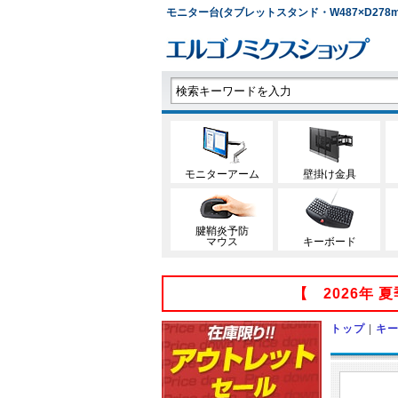
モニター台(タブレットスタンド・W487×D278mm
モニターアーム
壁掛け金具
腱鞘炎予防
マウス
キーボード
【 2026年
トップ
|
キ