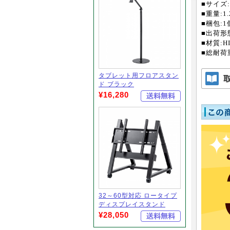
■サイズ:W
■重量:1.
■梱包:1個
■出荷形
■材質:H
■総耐荷重
タブレット用フロアスタン
ド ブラック
¥16,280
32～60型対応 ロータイプ
ディスプレイスタンド
¥28,050