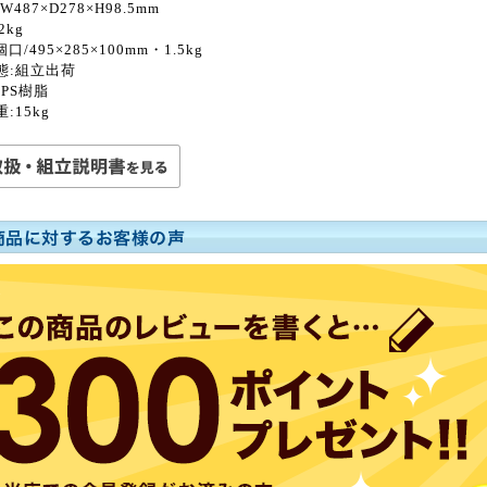
487×D278×H98.5mm
2kg
口/495×285×100mm・1.5kg
態:組立出荷
IPS樹脂
:15kg