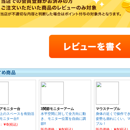
アモニター台
3関節モニターアーム
マウステーブル
上のスペースを有効活
水平空間に対して全方向に動
身体の近くで操作で
モニター台!!
き、モニター位置を自由に調
姿勢も崩れにくい。
節!!
ブル！
：
￥0
(税込)
販売価格：
￥0
(税込)
販売価格：
￥0
(税込)