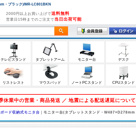
・ブラック)/MR-LC801BKN
送料無料
2000円以上お買い上げで
当日出荷可能
営業日15時までのご注文で
テレビスタンド
タブレットアーム
モニター台
デスク
リストレスト
マウスパッド
ノートPCスタンド
CPUスタンド
 夏季休業中の営業・商品発送 ／ 地震による配送遅延につい
ーボード収納式モニタ台
|
モニター台(タブレットスタンド・W487×D278mm