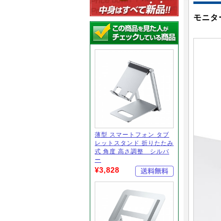
モニタ
薄型 スマートフォン タブ
レットスタンド 折りたたみ
式 角度 高さ調整 シルバ
ー
¥3,828