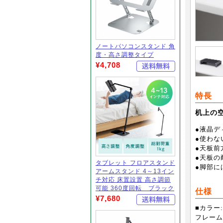
ノートパソコンスタンド 角
度・高さ調整タイプ
¥4,708
特長
机上の空
●液晶デ
●使わな
●天板前
●天板の
タブレット フロアスタンド
●脚部に
アームスタンド 4～13イン
チ対応 床置設置 高さ調節
可能 360度回転 ブラック
仕様
¥7,680
■カラー
フレーム