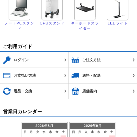
ノートPCスタン
CPUスタンド
キーボードスラ
LEDライト
ド
イダー
ご利用ガイド
ログイン
ご注文方法
お支払い方法
送料・配送
返品・交換
店舗案内
営業日カレンダー
2026年8月
2026年9月
日
月
火
水
木
金
土
日
月
火
水
木
金
土