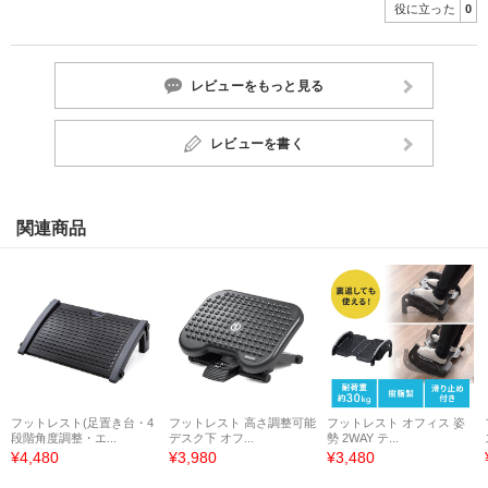
役に立った
0
レビューをもっと見る
レビューを書く
関連商品
フットレスト(足置き台・4
フットレスト 高さ調整可能
フットレスト オフィス 姿
段階角度調整・エ...
デスク下 オフ...
勢 2WAY テ...
¥4,480
¥3,980
¥3,480