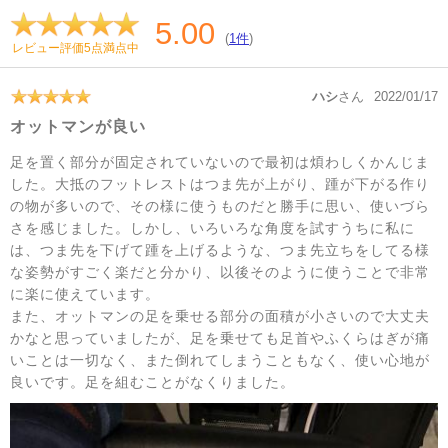
5.00
(
1件
)
レビュー評価5点満点中
ハシ
さん
2022/01/17
オットマンが良い
足を置く部分が固定されていないので最初は煩わしくかんじま
した。大抵のフットレストはつま先が上がり、踵が下がる作り
の物が多いので、その様に使うものだと勝手に思い、使いづら
さを感じました。しかし、いろいろな角度を試すうちに私に
は、つま先を下げて踵を上げるような、つま先立ちをしてる様
な姿勢がすごく楽だと分かり、以後そのように使うことで非常
に楽に使えています。
また、オットマンの足を乗せる部分の面積が小さいので大丈夫
かなと思っていましたが、足を乗せても足首やふくらはぎが痛
いことは一切なく、また倒れてしまうこともなく、使い心地が
良いです。足を組むことがなくりました。