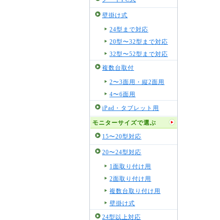
壁掛け式
24型まで対応
20型〜32型まで対応
32型〜52型まで対応
複数台取付
2〜3面用・縦2面用
4〜6面用
iPad・タブレット用
モニターサイズで選ぶ
15〜20型対応
20〜24型対応
1面取り付け用
2面取り付け用
複数台取り付け用
壁掛け式
24型以上対応