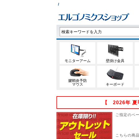
/
モニターアーム
壁掛け金具
腱鞘炎予防
マウス
キーボード
【 2026年
ご指定のペ
こちらの商