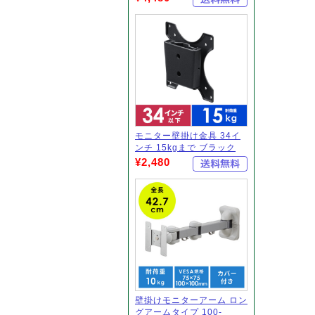
モニター壁掛け金具 34イ
ンチ 15kgまで ブラック
¥2,480
壁掛けモニターアーム ロン
グアームタイプ 100-