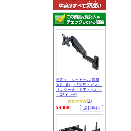
壁面モニターアーム(耐荷
重2～8kg・3関節・ガスシ
リンダー式・上下・左右・
～32インチ)
(
1
)
¥4,980