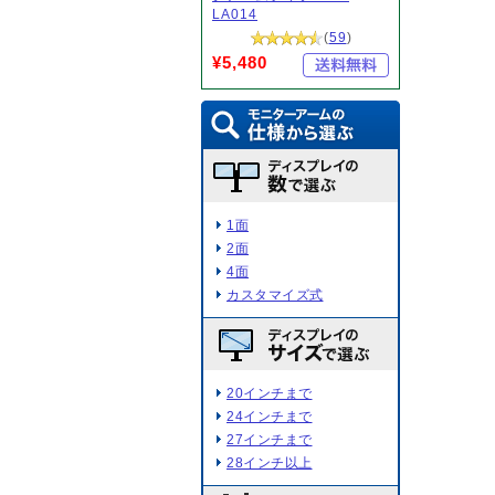
LA014
(
59
)
¥5,480
1面
2面
4面
カスタマイズ式
20インチまで
24インチまで
27インチまで
28インチ以上