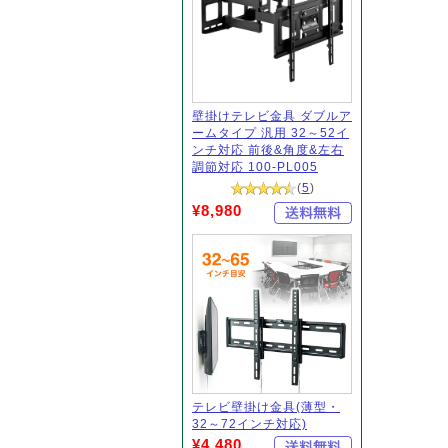
壁掛けテレビ金具 ダブルア
ームタイプ 汎用 32～52イ
ンチ対応 前後&角度&左右
調節対応 100-PL005
(
5
)
¥8,980
テレビ壁掛け金具(薄型・
32～72インチ対応)
¥4,480