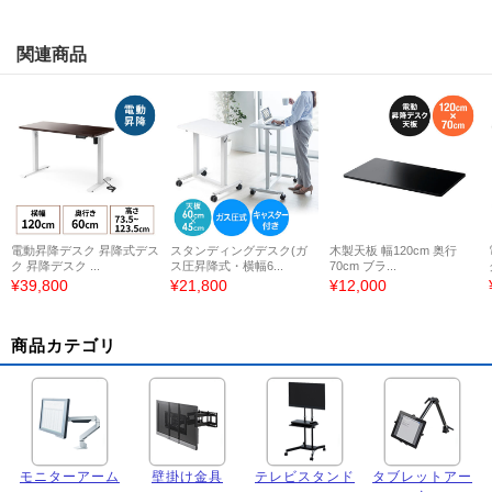
関連商品
電動昇降デスク 昇降式デス
スタンディングデスク(ガ
木製天板 幅120cm 奥行
ク 昇降デスク ...
ス圧昇降式・横幅6...
70cm ブラ...
¥39,800
¥21,800
¥12,000
商品カテゴリ
モニターアーム
壁掛け金具
テレビスタンド
タブレットアー