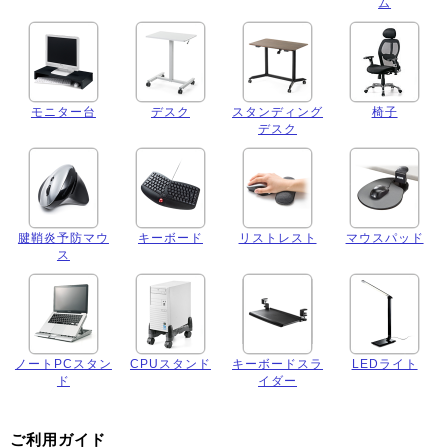
ム
モニター台
デスク
スタンディング
椅子
デスク
腱鞘炎予防マウ
キーボード
リストレスト
マウスパッド
ス
ノートPCスタン
CPUスタンド
キーボードスラ
LEDライト
ド
イダー
ご利用ガイド