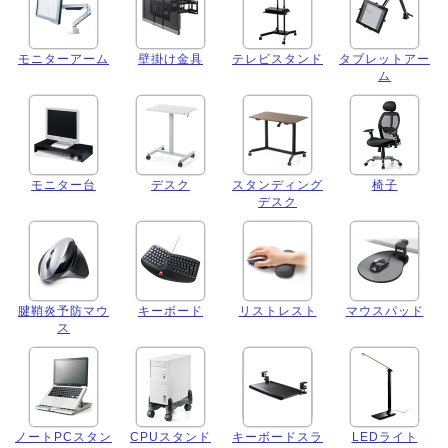
モニターアーム
壁掛け金具
テレビスタンド
タブレットアー
ム
モニター台
デスク
スタンディング
椅子
デスク
腱鞘炎予防マウ
キーボード
リストレスト
マウスパッド
ス
ノートPCスタン
CPUスタンド
キーボードスラ
LEDライト