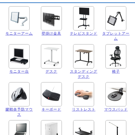
モニターアーム
壁掛け金具
テレビスタンド
タブレットアー
ム
モニター台
デスク
スタンディング
椅子
デスク
腱鞘炎予防マウ
キーボード
リストレスト
マウスパッド
ス