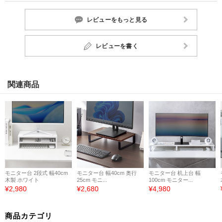
レビューをもっと見る
レビューを書く
関連商品
モニター台 2段式 幅40cm
モニター台 幅40cm 奥行
モニター台 机上台 幅
木製 ホワイト
25cm モニ...
100cm モニター...
¥2,980
¥2,680
¥4,980
商品カテゴリ