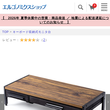
0
【 2026年 夏季休業中の営業・商品発送 ／ 地震による配送遅延につ
いてのお知らせ 】
TOP
>
キーボード収納式モニタ台
レビュー：
（
2
）
Prev