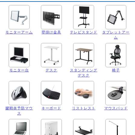
モニターアーム
壁掛け金具
テレビスタンド
タブレットアー
ム
モニター台
デスク
スタンディング
椅子
デスク
腱鞘炎予防マウ
キーボード
リストレスト
マウスパッド
ス