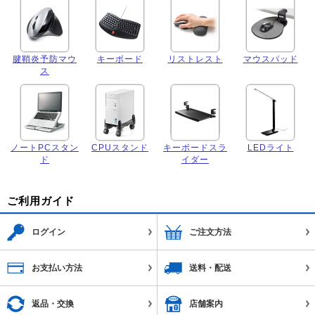
腱鞘炎予防マウ
キーボード
リストレスト
マウスパッド
ス
ノートPCスタン
CPUスタンド
キーボードスラ
LEDライト
ド
イダー
ご利用ガイド
ログイン
ご注文方法
お支払い方法
送料・配送
返品・交換
店舗案内