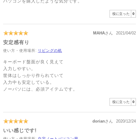
パソコンを購入したような気分です。
役に立った
0
MAHA
さん
2021/04/02
安定感有り
使い方・使用場所:
リビングの机
キーボード盤面が良く見えて
入力しやすい。
筐体はしっかり作られていて
入力中も安定している。
ノーパソには、必須アイテムです。
役に立った
0
dorian
さん
2020/12/24
いい感じです!
使い方・使用場所:
自宅ノートパソコン用