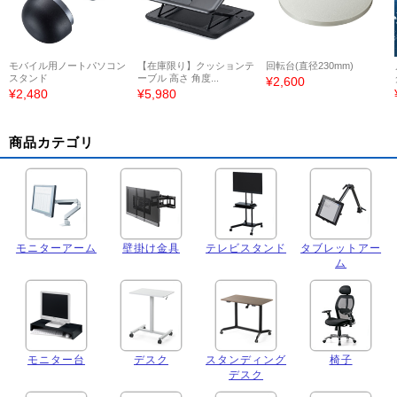
モバイル用ノートパソコン
【在庫限り】クッションテ
回転台(直径230mm)
スタンド
ーブル 高さ 角度...
¥2,600
¥2,480
¥5,980
商品カテゴリ
モニターアーム
壁掛け金具
テレビスタンド
タブレットアー
ム
モニター台
デスク
スタンディング
椅子
デスク