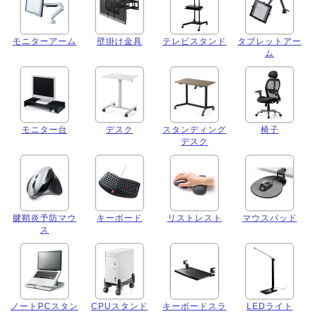
モニターアーム
壁掛け金具
テレビスタンド
タブレットアー
ム
モニター台
デスク
スタンディング
椅子
デスク
腱鞘炎予防マウ
キーボード
リストレスト
マウスパッド
ス
ノートPCスタン
CPUスタンド
キーボードスラ
LEDライト