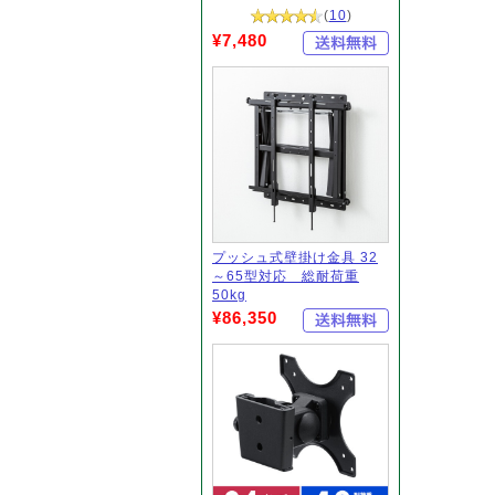
(
10
)
¥7,480
プッシュ式壁掛け金具 32
～65型対応 総耐荷重
50kg
¥86,350