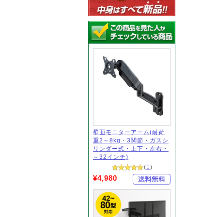
壁面モニターアーム(耐荷
重2～8kg・3関節・ガスシ
リンダー式・上下・左右・
～32インチ)
(
1
)
¥4,980