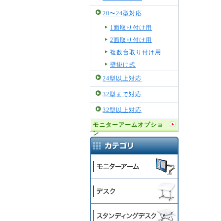
20〜24型対応
1面取り付け用
2面取り付け用
複数台取り付け用
壁掛け式
24型以上対応
32型まで対応
32型以上対応
モニターアームオプショ
ン