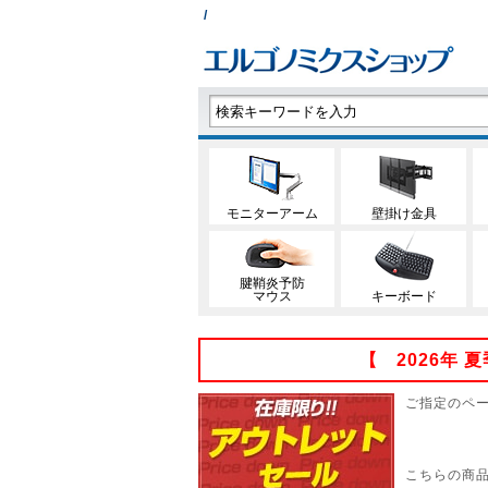
/
モニターアーム
壁掛け金具
腱鞘炎予防
マウス
キーボード
【 2026年
ご指定のペ
こちらの商