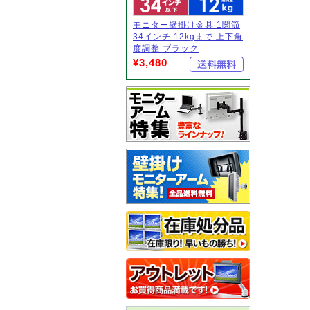
モニター壁掛け金具 1関節
34インチ 12kgまで 上下角
度調整 ブラック
¥3,480