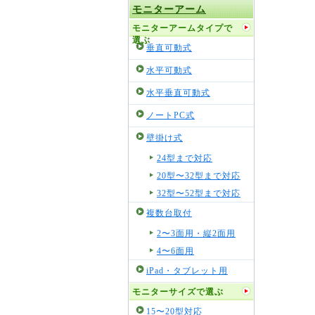
モニターアーム
モニターアームタイプで
選ぶ
垂直可動式
水平可動式
水平垂直可動式
ノートPC式
壁掛け式
24型まで対応
20型〜32型まで対応
32型〜52型まで対応
複数台取付
2〜3面用・縦2面用
4〜6面用
iPad・タブレット用
モニターサイズで選ぶ
15〜20型対応