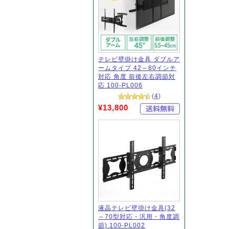
テレビ壁掛け金具 ダブルア
ームタイプ 42～80インチ
対応 角度 前後左右調節対
応 100-PL006
(
4
)
¥13,800
液晶テレビ壁掛け金具(32
～70型対応・汎用・角度調
節) 100-PL002