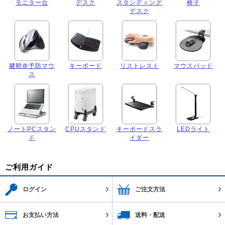
モニター台
デスク
スタンディング
椅子
デスク
腱鞘炎予防マウ
キーボード
リストレスト
マウスパッド
ス
ノートPCスタン
CPUスタンド
キーボードスラ
LEDライト
ド
イダー
ご利用ガイド
ログイン
ご注文方法
お支払い方法
送料・配送