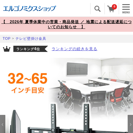
0
【 2026年 夏季休業中の営業・商品発送 ／ 地震による配送遅延につ
いてのお知らせ 】
TOP
>
テレビ壁掛け金具
4
ランキングの続きを見る
ランキング
位
Prev