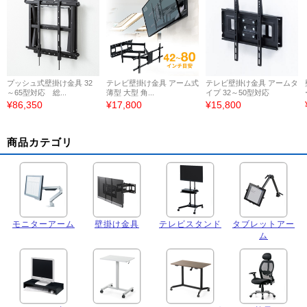
プッシュ式壁掛け金具 32
テレビ壁掛け金具 アーム式
テレビ壁掛け金具 アームタ
～65型対応 総...
薄型 大型 角...
イプ 32～50型対応
¥86,350
¥17,800
¥15,800
商品カテゴリ
モニターアーム
壁掛け金具
テレビスタンド
タブレットアー
ム