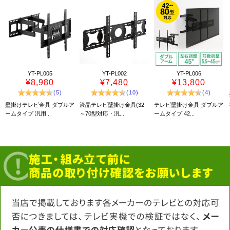
YT-PL005
YT-PL002
YT-PL006
¥8,980
¥7,480
¥13,800
(5)
(10)
(4)
壁掛けテレビ金具 ダブルア
液晶テレビ壁掛け金具(32
テレビ壁掛け金具 ダブルア
ームタイプ 汎用...
～70型対応・汎...
ームタイプ 42...