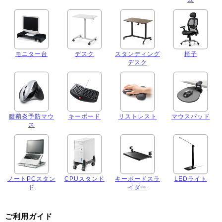
モニター台
デスク
スタンディング
椅子
デスク
腱鞘炎予防マウ
キーボード
リストレスト
マウスパッド
ス
ノートPCスタン
CPUスタンド
キーボードスラ
LEDライト
ド
イダー
ご利用ガイド