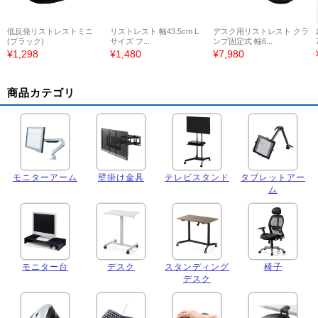
低反発リストレストミニ
リストレスト 幅43.5cm L
デスク用リストレスト クラ
(ブラック)
サイズ フ...
ンプ固定式 幅6...
¥1,298
¥1,480
¥7,980
商品カテゴリ
モニターアーム
壁掛け金具
テレビスタンド
タブレットアー
ム
モニター台
デスク
スタンディング
椅子
デスク