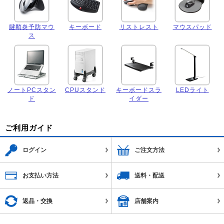
腱鞘炎予防マウ
キーボード
リストレスト
マウスパッド
ス
ノートPCスタン
CPUスタンド
キーボードスラ
LEDライト
ド
イダー
ご利用ガイド
ログイン
ご注文方法
お支払い方法
送料・配送
返品・交換
店舗案内