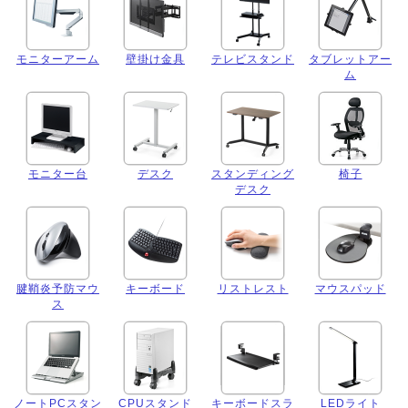
モニターアーム
壁掛け金具
テレビスタンド
タブレットアー
ム
モニター台
デスク
スタンディング
椅子
デスク
腱鞘炎予防マウ
キーボード
リストレスト
マウスパッド
ス
ノートPCスタン
CPUスタンド
キーボードスラ
LEDライト