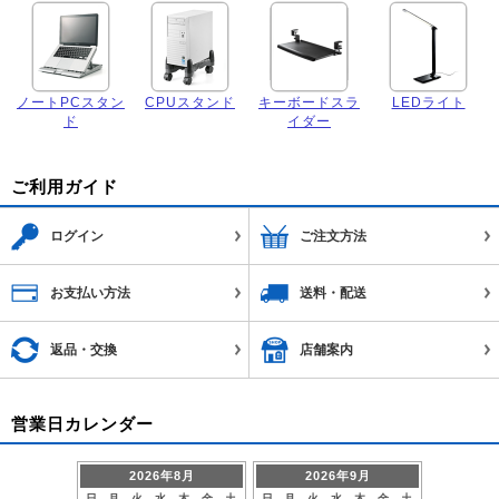
ノートPCスタン
CPUスタンド
キーボードスラ
LEDライト
ド
イダー
ご利用ガイド
ログイン
ご注文方法
お支払い方法
送料・配送
返品・交換
店舗案内
営業日カレンダー
2026年8月
2026年9月
日
月
火
水
木
金
土
日
月
火
水
木
金
土