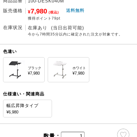
商品品番
100-DESK040M
7,980
販売価格
送料無料
¥
(税込)
獲得ポイント79pt
在庫状況
在庫あり
(当日出荷可能)
今から
7時間35分
以内に確定された注文が対象です。
色違い
ブラック
ホワイト
¥7,980
¥7,980
仕様違い・関連商品
幅広昇降タイプ
¥6,980
数量：