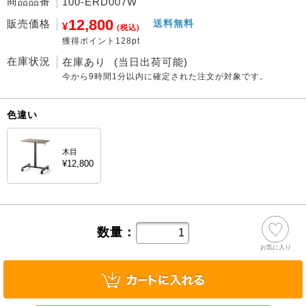
商品品番
100-ERD007W
12,800
販売価格
送料無料
¥
(税込)
獲得ポイント128pt
在庫状況
在庫あり
(当日出荷可能)
今から
9時間1分
以内に確定された注文が対象です。
色違い
木目
¥12,800
数量：
お気に入り