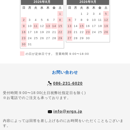
2026年8月
2026年9月
日
月
火
水
木
金
土
日
月
火
水
木
金
土
1
1
2
3
4
5
2
3
4
5
6
7
8
6
7
8
9
10
11
12
9
10
11
12
13
14
15
13
14
15
16
17
18
19
16
17
18
19
20
21
22
20
21
22
23
24
25
26
23
24
25
26
27
28
29
27
28
29
30
30
31
■
の日が定休日です。 営業時間 9:00〜18:00
お問い合わせ
086-231-6020
受付時間:9:00〜18:00(土日祝弊社指定日を除く)
※お電話でのご注文も承っております。
info@ergs.jp
内容によっては回答を差し上げるのにお時間をいただくこともございま
す。