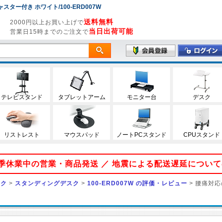
スター付き ホワイト/100-ERD007W
送料無料
2000円以上お買い上げで
当日出荷可能
営業日15時までのご注文で
テレビスタンド
タブレットアーム
モニター台
デスク
リストレスト
マウスパッド
ノートPCスタンド
CPUスタンド
 夏季休業中の営業・商品発送 ／ 地震による配送遅延につい
スク
>
スタンディングデスク
>
100-ERD007W の評価・レビュー
> 腰痛対応