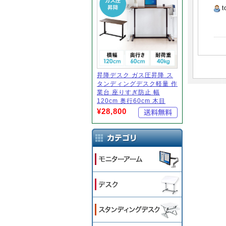
t
昇降デスク ガス圧昇降 ス
タンディングデスク軽量 作
業台 座りすぎ防止 幅
120cm 奥行60cm 木目
¥28,800