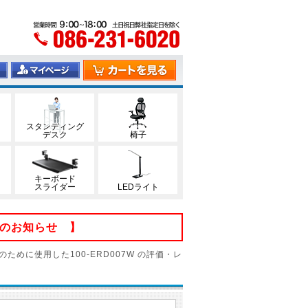
スタンディング
デスク
椅子
キーボード
スライダー
LEDライト
てのお知らせ 】
のために使用した100-ERD007W の評価・レ