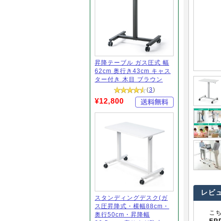
昇降テーブル ガス圧式 幅
62cm 奥行き43cm キャス
ター付き 木目 ブラウン
(
3
)
¥12,800
レビ
スタンディングデスク(ガ
ス圧昇降式・横幅88cm・
こ
奥行50cm・昇降幅
ER