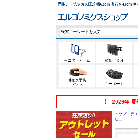
昇降テーブル ガス圧式 幅62cm 奥行き43cm キャ
モニターアーム
壁掛け金具
腱鞘炎予防
マウス
キーボード
【 2026年
トップ
|
デ
ビュー