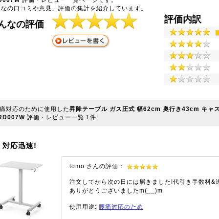
んなの口コミや意見、評価の集計を紹介しています。
評価内訳
んなの評価
痛対応のために使用した
昇降テーブル ガス圧式 幅62cm 奥行き43cm キャス
RD007W
評価・レビュー一覧
1
件
対応迅速!
tomo さんの評価：
注文してから次の日には届きました!代引き手数料&
ありがとうございましたm(__)m
使用用途:
腰痛対応のため