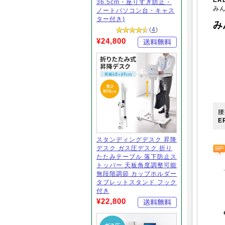
36.5cm・座りすぎ防止・
み
ノートパソコン台・キャス
ター付き)
み
(
4
)
¥24,800
腰
E
スタンディングデスク 昇降
デスク ガス圧デスク 折り
たたみテーブル 落下防止ス
トッパー 天板角度調整可能
無段階調節 カップホルダー
タブレットスタンド フック
付き
¥22,800