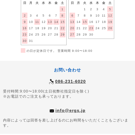
日
月
火
水
木
金
土
日
月
火
水
木
金
土
1
1
2
3
4
5
2
3
4
5
6
7
8
6
7
8
9
10
11
12
9
10
11
12
13
14
15
13
14
15
16
17
18
19
16
17
18
19
20
21
22
20
21
22
23
24
25
26
23
24
25
26
27
28
29
27
28
29
30
30
31
■
の日が定休日です。 営業時間 9:00〜18:00
お問い合わせ
086-231-6020
受付時間:9:00〜18:00(土日祝弊社指定日を除く)
※お電話でのご注文も承っております。
info@ergs.jp
内容によっては回答を差し上げるのにお時間をいただくこともございま
す。