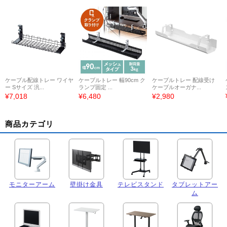
ケーブル配線トレー ワイヤ
ケーブルトレー 幅90cm ク
ケーブルトレー 配線受け
ー Sサイズ 汎...
ランプ固定 ...
ケーブルオーガナ...
¥7,018
¥6,480
¥2,980
商品カテゴリ
モニターアーム
壁掛け金具
テレビスタンド
タブレットアー
ム