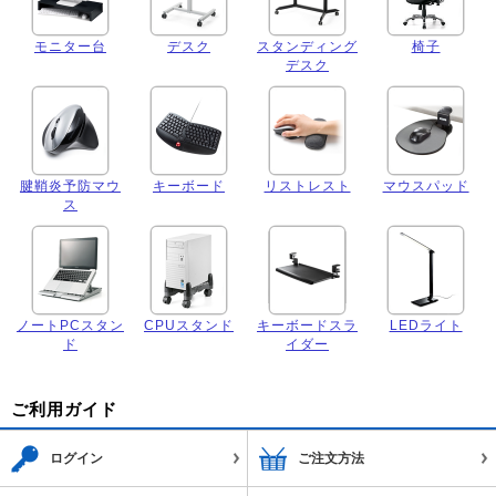
モニター台
デスク
スタンディング
椅子
デスク
腱鞘炎予防マウ
キーボード
リストレスト
マウスパッド
ス
ノートPCスタン
CPUスタンド
キーボードスラ
LEDライト
ド
イダー
ご利用ガイド
ログイン
ご注文方法