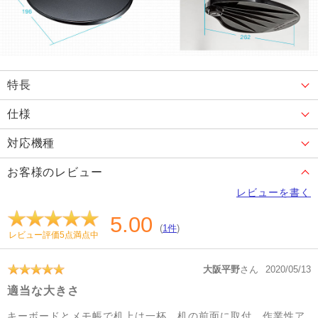
特長
仕様
対応機種
お客様のレビュー
レビューを書く
5.00
(
1件
)
レビュー評価5点満点中
大阪平野
さん
2020/05/13
適当な大きさ
キーボードとメモ帳で机上は一杯。机の前面に取付、作業性ア