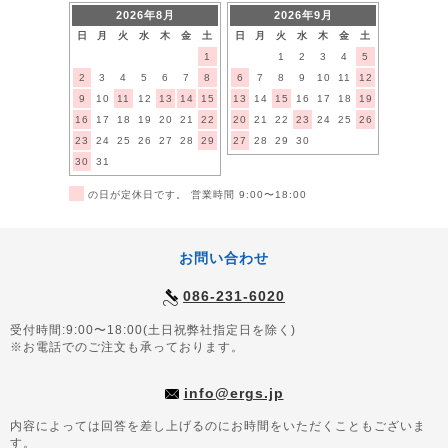
2026年8月
2026年9月
日
月
火
水
木
金
土
日
月
火
水
木
金
土
1
1
2
3
4
5
2
3
4
5
6
7
8
6
7
8
9
10
11
12
9
10
11
12
13
14
15
13
14
15
16
17
18
19
16
17
18
19
20
21
22
20
21
22
23
24
25
26
23
24
25
26
27
28
29
27
28
29
30
30
31
■
の日が定休日です。 営業時間 9:00〜18:00
お問い合わせ
086-231-6020
受付時間:9:00〜18:00(土日祝弊社指定日を除く)
※お電話でのご注文も承っております。
info@ergs.jp
内容によっては回答を差し上げるのにお時間をいただくこともございま
す。