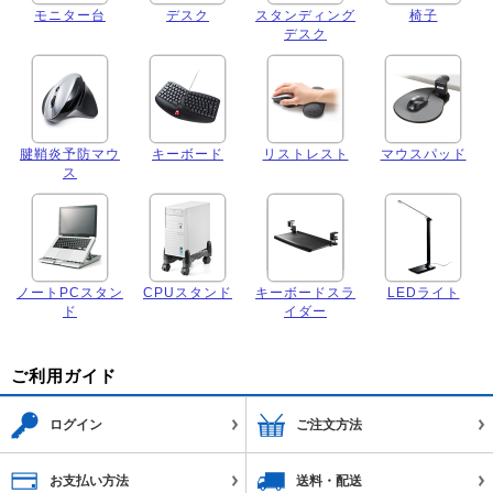
モニター台
デスク
スタンディング
椅子
デスク
腱鞘炎予防マウ
キーボード
リストレスト
マウスパッド
ス
ノートPCスタン
CPUスタンド
キーボードスラ
LEDライト
ド
イダー
ご利用ガイド
ログイン
ご注文方法
お支払い方法
送料・配送