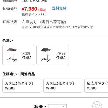
商品品番
100-DESK040
7,980
販売価格
送料無料
¥
(税込)
獲得ポイント79pt
在庫状況
在庫あり
(当日出荷可能)
今から
10時間8分
以内に確定された注文が対象です。
色違い
木目調
ブラック
¥7,980
¥7,980
仕様違い・関連商品
ガス圧(高タイプ)
ガス圧(低タイプ)
幅広昇降タ
¥9,980
¥9,480
¥6,980
数量：