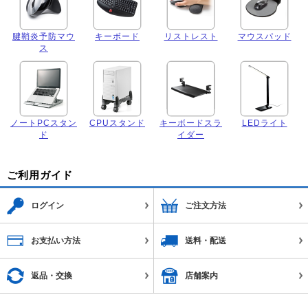
腱鞘炎予防マウ
キーボード
リストレスト
マウスパッド
ス
ノートPCスタン
CPUスタンド
キーボードスラ
LEDライト
ド
イダー
ご利用ガイド
ログイン
ご注文方法
お支払い方法
送料・配送
返品・交換
店舗案内