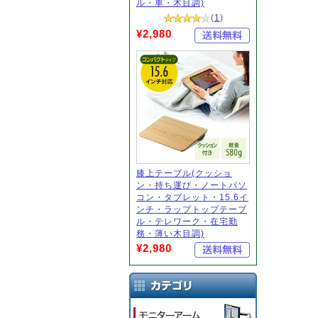
ル・車・木目調)
(
1
)
¥2,980
膝上テーブル(クッショ
ン・持ち運び・ノートパソ
コン・タブレット・15.6イ
ンチ・ラップトップテーブ
ル・テレワーク・在宅勤
務・薄い木目調)
¥2,980