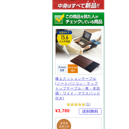
膝上クッションテーブル
(ノートパソコン・ラップ
トップテーブル・車・木目
調・ワイド・マウスパッド
付き)
(
1
)
¥3,780