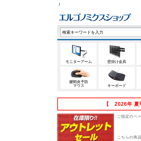
/
モニターアーム
壁掛け金具
腱鞘炎予防
マウス
キーボード
【 2026年
ご指定のペ
こちらの商