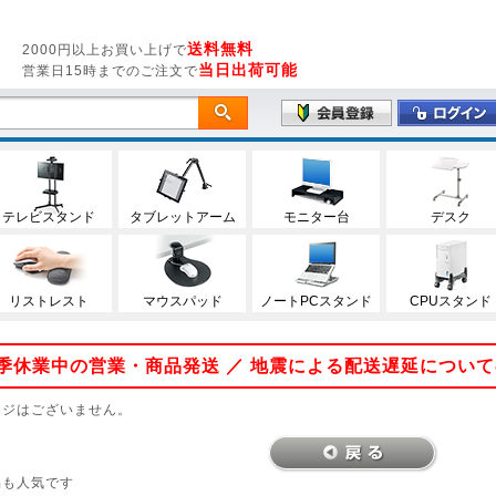
送料無料
2000円以上お買い上げで
当日出荷可能
営業日15時までのご注文で
テレビスタンド
タブレットアーム
モニター台
デスク
リストレスト
マウスパッド
ノートPCスタンド
CPUスタンド
 夏季休業中の営業・商品発送 ／ 地震による配送遅延につい
ージはございません。
品も人気です