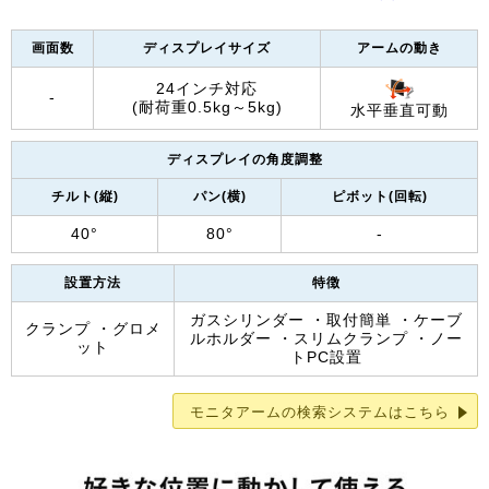
画面数
ディスプレイサイズ
アームの動き
24インチ対応
-
(耐荷重0.5kg～5kg)
水平垂直可動
ディスプレイの角度調整
チルト(縦)
パン(横)
ピボット(回転)
40°
80°
-
設置方法
特徴
ガスシリンダー ・取付簡単 ・ケーブ
クランプ ・グロメ
ルホルダー ・スリムクランプ ・ノー
ット
トPC設置
モニタアームの検索システムはこちら