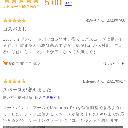
5.00
(
6件
)
レビュー評価5点満点中
ゆかり
さん
2023/07/06
コスパよし
16.5ワイドのノートパソコンですが驚くほどスムーズに動かせ
ます。比較すると価格は高めですが、机が1cmから対応してい
るのは他になく、机の上が広くなって大満足です。
約3年前にご購入
役に立った
0
Edward
さん
2021/05/27
スペースが増えました
使い方・使用場所:
個人で使用する
ノートパソコンアームでMacbook Proを位置調整できるように
しました。デスク上使えるスペースが増えました!5KGまで対応
できるので、ゲーミングノートパソコンも使えると思います!