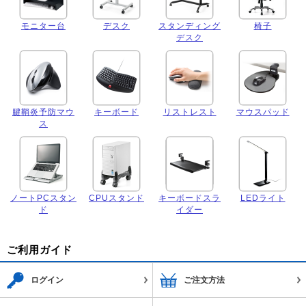
モニター台
デスク
スタンディング
椅子
デスク
腱鞘炎予防マウ
キーボード
リストレスト
マウスパッド
ス
ノートPCスタン
CPUスタンド
キーボードスラ
LEDライト
ド
イダー
ご利用ガイド
ログイン
ご注文方法