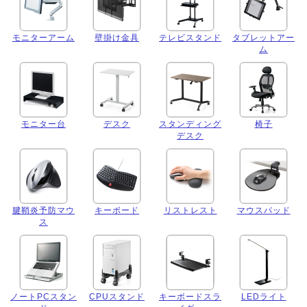
モニターアーム
壁掛け金具
テレビスタンド
タブレットアー
ム
モニター台
デスク
スタンディング
椅子
デスク
腱鞘炎予防マウ
キーボード
リストレスト
マウスパッド
ス
ノートPCスタン
CPUスタンド
キーボードスラ
LEDライト