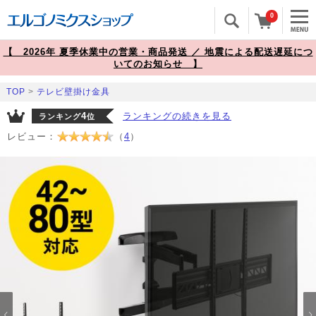
0
【 2026年 夏季休業中の営業・商品発送 ／ 地震による配送遅延につ
いてのお知らせ 】
TOP
>
テレビ壁掛け金具
4
ランキングの続きを見る
ランキング
位
レビュー：
（
4
）
Prev