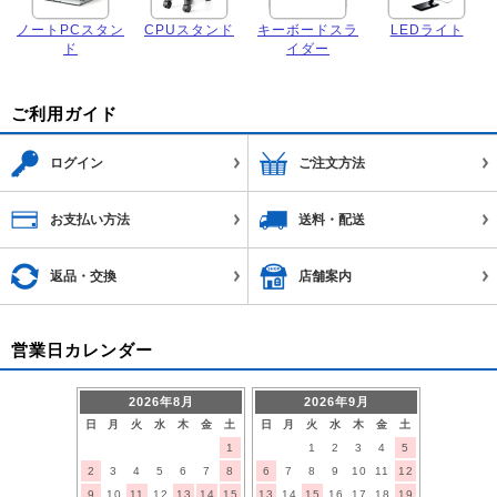
ノートPCスタン
CPUスタンド
キーボードスラ
LEDライト
ド
イダー
ご利用ガイド
ログイン
ご注文方法
お支払い方法
送料・配送
返品・交換
店舗案内
営業日カレンダー
2026年8月
2026年9月
日
月
火
水
木
金
土
日
月
火
水
木
金
土
1
1
2
3
4
5
2
3
4
5
6
7
8
6
7
8
9
10
11
12
9
10
11
12
13
14
15
13
14
15
16
17
18
19