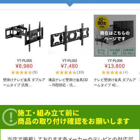
YT-PL005
YT-PL002
YT-PL006
¥8,980
¥7,480
¥13,800
(5)
(10)
(4)
壁掛けテレビ金具 ダブルア
液晶テレビ壁掛け金具(32
テレビ壁掛け金具 ダブルア
ームタイプ 汎用...
～70型対応・汎...
ームタイプ 42...