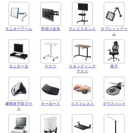
モニターアーム
壁掛け金具
テレビスタンド
タブレットアー
ム
モニター台
デスク
スタンディング
椅子
デスク
腱鞘炎予防マウ
キーボード
リストレスト
マウスパッド
ス