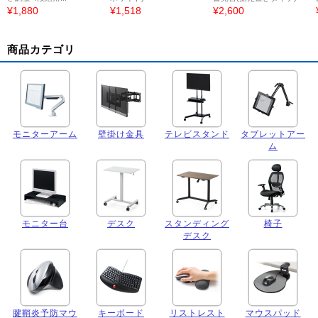
¥1,880
¥1,518
¥2,600
商品カテゴリ
モニターアーム
壁掛け金具
テレビスタンド
タブレットアー
ム
モニター台
デスク
スタンディング
椅子
デスク
腱鞘炎予防マウ
キーボード
リストレスト
マウスパッド