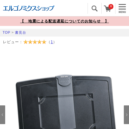
0
【 地震による配送遅延についてのお知らせ 】
TOP
>
書見台
レビュー：
（
1
）
Prev