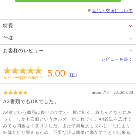
※
返品・交換について
特長
仕様
お客様のレビュー
レビューを書く
5.00
(
1件
)
レビュー評価5点満点中
moon
さん
2013/07/28
A3書類でもOKでした。
A4縦という商品は多いのですが、横に広く、縦もそれなりにあ
って、しかも安価というホルダーがこれです。A4雑誌を広げて
みても問題なく置けました。また傾斜角度も良いし、なにより
細部が折り畳めるため、不要な時は簡単に動かすことが出来る