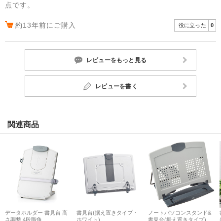
点です。
約13年前にご購入
役に立った
0
レビューをもっと見る
レビューを書く
関連商品
データホルダー 書見台 高
書見台(据え置きタイプ・
ノートパソコンスタンド&
さ調整 4段階角...
ホワイト)
書見台(据え置きタイプ)