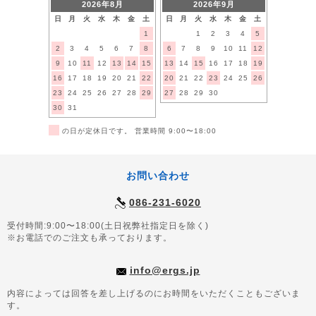
2026年8月
2026年9月
日
月
火
水
木
金
土
日
月
火
水
木
金
土
1
1
2
3
4
5
2
3
4
5
6
7
8
6
7
8
9
10
11
12
9
10
11
12
13
14
15
13
14
15
16
17
18
19
16
17
18
19
20
21
22
20
21
22
23
24
25
26
23
24
25
26
27
28
29
27
28
29
30
30
31
■
の日が定休日です。 営業時間 9:00〜18:00
お問い合わせ
086-231-6020
受付時間:9:00〜18:00(土日祝弊社指定日を除く)
※お電話でのご注文も承っております。
info@ergs.jp
内容によっては回答を差し上げるのにお時間をいただくこともございま
す。