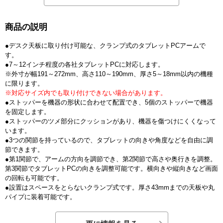
商品の説明
●デスク天板に取り付け可能な、クランプ式のタブレットPCアームで
す。
●7～12インチ程度の各社タブレットPCに対応します。
※外寸が幅191～272mm、高さ110～190mm、厚さ5～18mm以内の機種
に限ります。
※対応サイズ内でも取り付けできない場合があります。
●ストッパーを機器の形状に合わせて配置でき、5個のストッパーで機器
を固定します。
●ストッパーのツメ部分にクッションがあり、機器を傷つけにくくなって
います。
●3つの関節を持っているので、タブレットの向きや角度などを自由に調
節できます。
●第1関節で、アームの方向を調節でき、第2関節で高さや奥行きを調整。
第3関節でタブレットPCの向きを調整可能です。横向きや縦向きなど画面
の回転も可能です。
●設置はスペースをとらないクランプ式です。厚さ43mmまでの天板や丸
パイプに装着可能です。