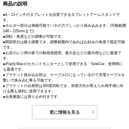
商品の説明
●6～13インチのタブレットを設置できるタブレットアームスタンドで
す。
●ホルダー部分は伸縮可能でバネの力でしっかり挟み込みます。(可動範囲
148～225mmまで)
●回転・角度などの調整が可能です。
●関節部分は硬さ調整でき、調整範囲内であればお好みの角度で固定可能
です。
●お店のレジ用や家での動画視聴用、展示会などの案内用などに最適で
す。
●iPadをMacのセカンドモニターとして使用できる「SideCar」使用時に
も最適です。
●ブラケット挟み込み部は、ケーブル口になっているので充電ケーブルを
繋いで挟み込む事も可能です。
●ブラケットの台座部は360度回転でき、前後方向が変えられ相手側に向
ける際も便利に使用できます。
●台座裏面には滑り止め付きです。
更に情報を見る