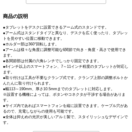
商品の説明
●タブレットをデスクに設置できるアーム式のスタンドです。
●アーム式はスタンドタイプと異なり、デスクを広く使ったり、タブレッ
トを見やすい位置に移動できます。
●ホルダー部は360°回転します。
●アームは様々な角度に調整可能な6関節で向き・角度・高さで使用でき
ます。
●各関節部は付属の六角レンチでしっかり固定できます。
●4インチ以上のスマートフォン、7～11インチ程度のタブレットが対応し
ます。
●取り付けは工具が不要なクランプ式です。クランプ上部の調整ボルトか
んたんに取り付けられます。
●幅113～190mm、厚さ10.5mmまでのタブレットに対応します。
※設置する機種によっては、ボタンやコネクタが干渉する場合がありま
す。
●サイズ内であればスマートフォンを縦に設置できます。ケーブル穴があ
るので、充電しながらの使用も可能です。
●全体は抑えめの光沢が美しいアルミ製で、スタイリッシュなデザインで
す。