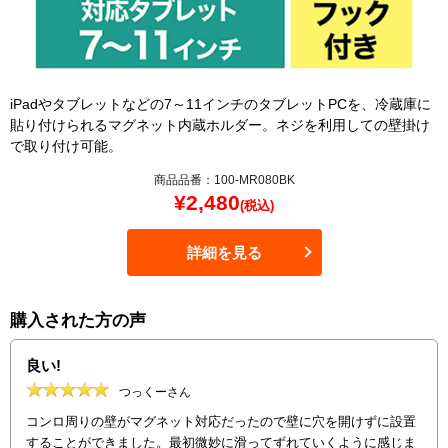
iPadやタブレットなどの7～11インチのタブレットPCを、冷蔵庫に
貼り付けられるマグネット内蔵ホルダー。ネジを利用しての壁掛け
で取り付け可能。
商品品番：100-MR080BK
¥
2,480
(税込)
詳細を見る
購入された方の声
良い!
つっくーさん
コンロ周りの壁がマグネット対応だったので壁に穴を開けずに設置
することができました。最初微妙に滑ってずれていくように感じま