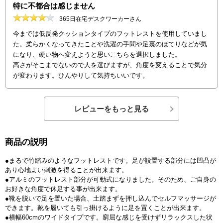
特に不都合は感じません
365日在宅デスクワーカーさん
今までは低反発クッションタイプのフットレストを使用していまし
た。柔らかくなってきたことや洗濯の手間や足裏のほてりなどが気
になり、硬い物へ変えようと思いこちらを選択しました。
高さがそこまでないので人を選びますが、角度を変えることで気分
が変わります。ひんやりして気持ちいいです。
レビューをもっと見る
商品の説明
●まるで竹踏みのようなフットレストです。足が設置する部分には凹凸が
あり心地よい刺激を得ることが出来ます。
●アルミのフットレスト部分が可動式になりました。そのため、ご自身の
お好きな角度で休足する事が出来ます。
●靴を脱いで足を置いた場合、土踏まずを押し込んでセルフマッサージが
できます。靴を履いても引っ掛けるように足を置くことが出来ます。
●横幅60cmのワイドタイプです。窮屈な感じを受けずリラックスした状