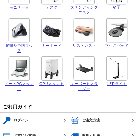
モニター台
デスク
スタンディング
椅子
デスク
腱鞘炎予防マウ
キーボード
リストレスト
マウスパッド
ス
ノートPCスタン
CPUスタンド
キーボードスラ
LEDライト
ド
イダー
ご利用ガイド
ログイン
ご注文方法
お支払い方法
送料・配送