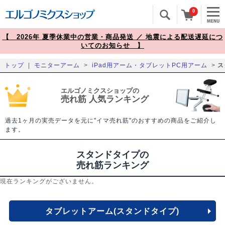
0
【 2026年 夏季休業中の営業・商品発送 ／ 地震による配送遅延につ
いてのお知らせ 】
トップ
|
モニターアーム
>
iPad用アーム・タブレットPC用アーム
>
ス
エルゴノミクスショップの
売れ筋 人気ランキング
過去1ヶ月の実売データを元に"イマ売れ筋"のおすすめの商品をご紹介し
ます。
スタンドタイプの
売れ筋ランキング
現在ランキングがございません。
タブレットアーム(スタンドタイプ)